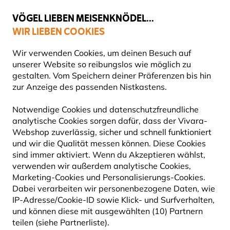
💛
Spätsommer-Boost
: Bis zu
15% sparen
!
VÖGEL LIEBEN MEISENKNÖDEL...
WIR LIEBEN COOKIES
Top-bewertet in 11 Ländern
Gratis Versand ab 49 €
Wir verwenden Cookies, um deinen Besuch auf
unserer Website so reibungslos wie möglich zu
gestalten. Vom Speichern deiner Präferenzen bis hin
zur Anzeige des passenden Nistkastens.
Blog
Tierarten
Fledermäuse
Notwendige Cookies und datenschutzfreundliche
FLEDERMÄUSE
analytische Cookies sorgen dafür, dass der Vivara-
Webshop zuverlässig, sicher und schnell funktioniert
und wir die Qualität messen können. Diese Cookies
Fledermäuse sind geheimnisvoll, nützlich und völlig
sind immer aktiviert. Wenn du Akzeptieren wählst,
unterschätzt. Hier erfährst du, warum sie wichtige
verwenden wir außerdem analytische Cookies,
Insektenjäger sind, wie sie leben und was sie
Marketing-Cookies und Personalisierungs-Cookies.
brauchen. Mit etwas Wissen und den richtigen
Dabei verarbeiten wir personenbezogene Daten, wie
Strukturen kannst du ihnen sichere Quartiere bieten
IP-Adresse/Cookie-ID sowie Klick- und Surfverhalten,
und gleichzeitig deinen Garten auf natürliche Weise
und können diese mit ausgewählten (10) Partnern
mückenärmer machen.
teilen (siehe Partnerliste).