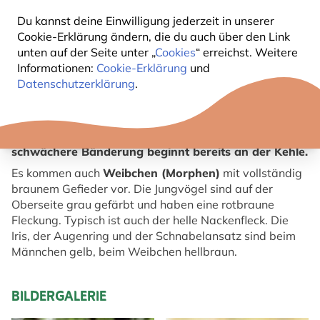
Du kannst deine Einwilligung jederzeit in unserer
KURZBESCHREIBUNG KUCKUCK
Cookie-Erklärung ändern, die du auch über den Link
unten auf der Seite unter „
Cookies
“ erreichst. Weitere
Informationen:
Cookie-Erklärung
und
Beim Männchen sind Oberseite und Brust blaugrau;
Datenschutzerklärung
.
der helle Bauch ist mit braunen Querstreifen
versehen. Er besitzt einen langen, gestuften
Schwanz mit weißen Flecken. Das Weibchen ist an
der Brust rostgelb getönt und ihre etwas
schwächere Bänderung beginnt bereits an der Kehle.
Es kommen auch
Weibchen (Morphen)
mit vollständig
braunem Gefieder vor. Die Jungvögel sind auf der
Oberseite grau gefärbt und haben eine rotbraune
Fleckung. Typisch ist auch der helle Nackenfleck. Die
Iris, der Augenring und der Schnabelansatz sind beim
Männchen gelb, beim Weibchen hellbraun.
BILDERGALERIE