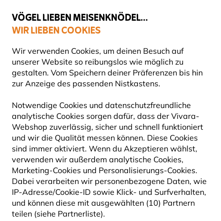
💛
Spätsommer-Boost
: Bis zu
15% sparen
!
VÖGEL LIEBEN MEISENKNÖDEL...
WIR LIEBEN COOKIES
Top-bewertet in 11 Ländern
Gratis Versand ab 49 €
Wir verwenden Cookies, um deinen Besuch auf
unserer Website so reibungslos wie möglich zu
gestalten. Vom Speichern deiner Präferenzen bis hin
zur Anzeige des passenden Nistkastens.
Blog
Tierarten
Kuckuck
KUCKUCK
Notwendige Cookies und datenschutzfreundliche
analytische Cookies sorgen dafür, dass der Vivara-
Webshop zuverlässig, sicher und schnell funktioniert
26 September 2024
und wir die Qualität messen können. Diese Cookies
TIERARTEN
VÖGEL
sind immer aktiviert. Wenn du Akzeptieren wählst,
verwenden wir außerdem analytische Cookies,
Marketing-Cookies und Personalisierungs-Cookies.
Dabei verarbeiten wir personenbezogene Daten, wie
IP-Adresse/Cookie-ID sowie Klick- und Surfverhalten,
und können diese mit ausgewählten (10) Partnern
teilen (siehe Partnerliste).