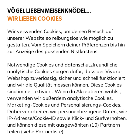
💛
Spätsommer-Boost
: Bis zu
15% sparen
!
VÖGEL LIEBEN MEISENKNÖDEL...
WIR LIEBEN COOKIES
Top-bewertet in 11 Ländern
Wir verwenden Cookies, um deinen Besuch auf
unserer Website so reibungslos wie möglich zu
gestalten. Vom Speichern deiner Präferenzen bis hin
zur Anzeige des passenden Nistkastens.
Blog
Tierarten
Steinkauz
STEINKAUZ
Notwendige Cookies und datenschutzfreundliche
analytische Cookies sorgen dafür, dass der Vivara-
Webshop zuverlässig, sicher und schnell funktioniert
27 September 2024
und wir die Qualität messen können. Diese Cookies
TIERARTEN
VÖGEL
sind immer aktiviert. Wenn du Akzeptieren wählst,
verwenden wir außerdem analytische Cookies,
Marketing-Cookies und Personalisierungs-Cookies.
Dabei verarbeiten wir personenbezogene Daten, wie
IP-Adresse/Cookie-ID sowie Klick- und Surfverhalten,
und können diese mit ausgewählten (10) Partnern
teilen (siehe Partnerliste).