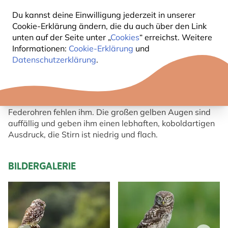
Du kannst deine Einwilligung jederzeit in unserer
KURZBESCHREIBUNG STEINKAUZ
Cookie-Erklärung ändern, die du auch über den Link
unten auf der Seite unter „
Cookies
“ erreichst. Weitere
Informationen:
Cookie-Erklärung
und
Steinkäuze sind kurzschwänzig.
Datenschutzerklärung
.
Ihre Oberseite ist dunkelbraun und mit dichten weißen
Flecken und Bänderungen versehen. Die Unterseite ist
weißlich und breit dunkelbraun gestreift. Über den
Augen hat der Steinkauz einen weißen Streifen,
Federohren fehlen ihm. Die großen gelben Augen sind
auffällig und geben ihm einen lebhaften, koboldartigen
Ausdruck, die Stirn ist niedrig und flach.
BILDERGALERIE