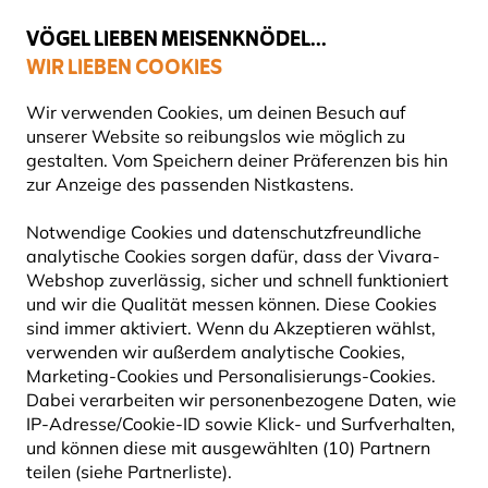
💛
Spätsommer-Boost
: Bis zu
15% sparen
!
VÖGEL LIEBEN MEISENKNÖDEL...
WIR LIEBEN COOKIES
Gratis Versand ab 49 €
Wir verwenden Cookies, um deinen Besuch auf
unserer Website so reibungslos wie möglich zu
gestalten. Vom Speichern deiner Präferenzen bis hin
zur Anzeige des passenden Nistkastens.
Blog
Tierarten
Insekten
Gehörnte Mauerbiene
GEHÖRNTE MAUERBIENE
Notwendige Cookies und datenschutzfreundliche
analytische Cookies sorgen dafür, dass der Vivara-
Webshop zuverlässig, sicher und schnell funktioniert
30 September 2024
und wir die Qualität messen können. Diese Cookies
INSEKTEN
TIERARTEN
sind immer aktiviert. Wenn du Akzeptieren wählst,
verwenden wir außerdem analytische Cookies,
Marketing-Cookies und Personalisierungs-Cookies.
Dabei verarbeiten wir personenbezogene Daten, wie
IP-Adresse/Cookie-ID sowie Klick- und Surfverhalten,
und können diese mit ausgewählten (10) Partnern
teilen (siehe Partnerliste).