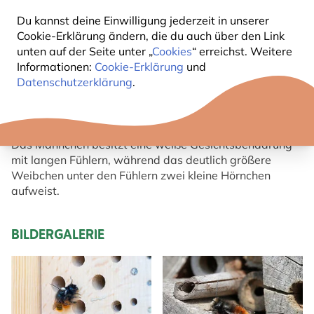
Du kannst deine Einwilligung jederzeit in unserer
KURZBESCHREIBUNG GEHÖRNTE
Cookie-Erklärung ändern, die du auch über den Link
unten auf der Seite unter „
Cookies
“ erreichst. Weitere
MAUERBIENE
Informationen:
Cookie-Erklärung
und
Datenschutzerklärung
.
Die Gehörnte Mauerbiene ist am Kopf und
Brustabschnitt schwarz gefärbt und am Hinterleib
rostrot behaart.
Das Männchen besitzt eine weiße Gesichtsbehaarung
mit langen Fühlern, während das deutlich größere
Weibchen unter den Fühlern zwei kleine Hörnchen
aufweist.
BILDERGALERIE