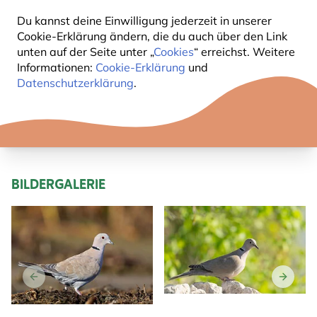
Du kannst deine Einwilligung jederzeit in unserer
KURZBESCHREIBUNG TÜRKENTAUBE
Cookie-Erklärung ändern, die du auch über den Link
unten auf der Seite unter „
Cookies
“ erreichst. Weitere
Informationen:
Cookie-Erklärung
und
Sandgraue, schlanke Taube mit einem schwarzen,
Datenschutzerklärung
.
halbmondförmigen Nackenband und roten Augen.
Langer Schwanz, Schwanzunterseite schwarz mit
weisser Endbinde; beide Geschlechter gleich. Jungvögel
besitzen kein Nackenband.
BILDERGALERIE