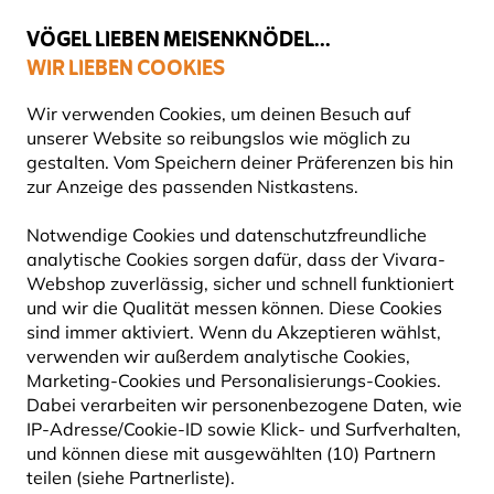
💛
Spätsommer-Boost
: Bis zu
15% sparen
!
VÖGEL LIEBEN MEISENKNÖDEL...
WIR LIEBEN COOKIES
Top-bewertet in 11 Ländern
Gratis Versand ab 49 €
Wir verwenden Cookies, um deinen Besuch auf
unserer Website so reibungslos wie möglich zu
gestalten. Vom Speichern deiner Präferenzen bis hin
zur Anzeige des passenden Nistkastens.
Blog
Tierarten
Türkentaube
TÜRKENTAUBE
Notwendige Cookies und datenschutzfreundliche
analytische Cookies sorgen dafür, dass der Vivara-
Webshop zuverlässig, sicher und schnell funktioniert
27 September 2024
und wir die Qualität messen können. Diese Cookies
TIERARTEN
VÖGEL
sind immer aktiviert. Wenn du Akzeptieren wählst,
verwenden wir außerdem analytische Cookies,
Marketing-Cookies und Personalisierungs-Cookies.
Dabei verarbeiten wir personenbezogene Daten, wie
IP-Adresse/Cookie-ID sowie Klick- und Surfverhalten,
und können diese mit ausgewählten (10) Partnern
teilen (siehe Partnerliste).