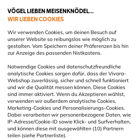
💛
Spätsommer-Boost
: Bis zu
15% sparen
!
VÖGEL LIEBEN MEISENKNÖDEL...
WIR LIEBEN COOKIES
Top-bewertet in 11 Ländern
Wir verwenden Cookies, um deinen Besuch auf
unserer Website so reibungslos wie möglich zu
gestalten. Vom Speichern deiner Präferenzen bis hin
zur Anzeige des passenden Nistkastens.
Blog
Tierarten
Zilpzalp
ZILPZALP
Notwendige Cookies und datenschutzfreundliche
analytische Cookies sorgen dafür, dass der Vivara-
Webshop zuverlässig, sicher und schnell funktioniert
27 September 2024
und wir die Qualität messen können. Diese Cookies
TIERARTEN
VÖGEL
sind immer aktiviert. Wenn du Akzeptieren wählst,
verwenden wir außerdem analytische Cookies,
Marketing-Cookies und Personalisierungs-Cookies.
Dabei verarbeiten wir personenbezogene Daten, wie
IP-Adresse/Cookie-ID sowie Klick- und Surfverhalten,
und können diese mit ausgewählten (10) Partnern
teilen (siehe Partnerliste).