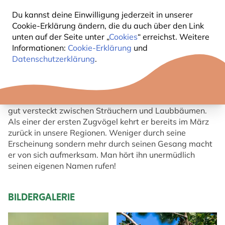
Du kannst deine Einwilligung jederzeit in unserer
KURZBESCHREIBUNG ZILPZALP
Cookie-Erklärung ändern, die du auch über den Link
unten auf der Seite unter „
Cookies
“ erreichst. Weitere
Informationen:
Cookie-Erklärung
und
Das Gefieder ist oben olivbraun, unten weissgelb. Er
Datenschutzerklärung
.
besitzt einen hellen Überaugenstreif, grosse, dunkle
Augen mit einem hellen Augenring. Seine Beine sind
dunkelbraun. Der Zilpzalp ist dem Fitis sehr ähnlich.
Dieser lebhafte Vogel führt ein unscheinbares Leben -
gut versteckt zwischen Sträuchern und Laubbäumen.
Als einer der ersten Zugvögel kehrt er bereits im März
zurück in unsere Regionen. Weniger durch seine
Erscheinung sondern mehr durch seinen Gesang macht
er von sich aufmerksam. Man hört ihn unermüdlich
seinen eigenen Namen rufen!
BILDERGALERIE