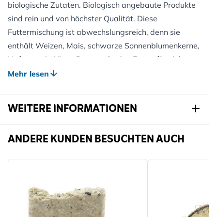
biologische Zutaten. Biologisch angebaute Produkte
sind rein und von höchster Qualität. Diese
Futtermischung ist abwechslungsreich, denn sie
enthält Weizen, Mais, schwarze Sonnenblumenkerne,
Hafer sowie Hirse. Das macht das Futter für viele
Gartenvögel attraktiv. Dieses Wildvogelfutter kann in
Mehr lesen
Futterhäusern, auf Futtertischen, in Futterschalen
oder auf dem Boden gefüttert werden.
WEITERE INFORMATIONEN
Artikelnr.
130540119
ANDERE KUNDEN BESUCHTEN AUCH
Marke
CJ Wildlife
Breite
300 mm
Höhe
320 mm
Länge
65 mm