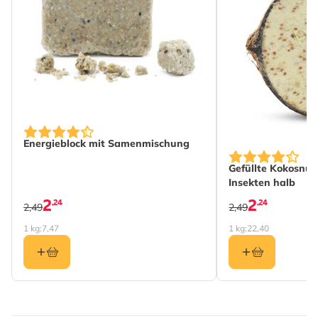
Gewicht
2.5 kg
Mehr lesen
Kalorien pro
375.24
100g
Hauptzutaten
Bio-Weizen, Bio-Mais,
Schwarze Bio-
Sonnenblumen, Bio-
Energieblock mit Samenmischung
Hirsesamen, Bio-Hafer
Gefüllte Kokosnu
Analytische
Rohprotein 11%, Rohfett
Insekten halb
Bestandteile
2
8.25%, Rohfaser 6.72%,
2
,24
,24
2,49
2,49
Rohasche 1.81%
1 kg:
7,47
1 kg:
22,40
Fütterungsmethode
Futtertische,
Futterhäuser,
Bodenfütterung
Profitierende