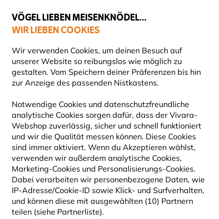
💛
Spätsommer-Boost
: Bis zu
15% sparen
!
VÖGEL LIEBEN MEISENKNÖDEL...
WIR LIEBEN COOKIES
Gratis Versand ab 49 €
Wir verwenden Cookies, um deinen Besuch auf
unserer Website so reibungslos wie möglich zu
gestalten. Vom Speichern deiner Präferenzen bis hin
zur Anzeige des passenden Nistkastens.
Vogelfutter
Sämereien für Vögel
Notwendige Cookies und datenschutzfreundliche
analytische Cookies sorgen dafür, dass der Vivara-
10% RABATT
Webshop zuverlässig, sicher und schnell funktioniert
und wir die Qualität messen können. Diese Cookies
sind immer aktiviert. Wenn du Akzeptieren wählst,
verwenden wir außerdem analytische Cookies,
Marketing-Cookies und Personalisierungs-Cookies.
Dabei verarbeiten wir personenbezogene Daten, wie
IP-Adresse/Cookie-ID sowie Klick- und Surfverhalten,
und können diese mit ausgewählten (10) Partnern
teilen (siehe Partnerliste).