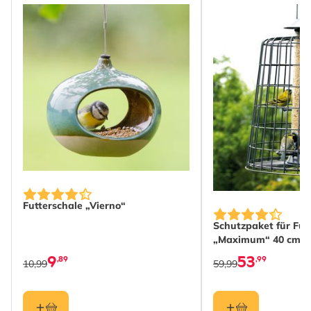
Futterschale „Vierno“
Schutzpaket für Fut
„Maximum“ 40 cm
9
53
,89
,99
10,99
59,99