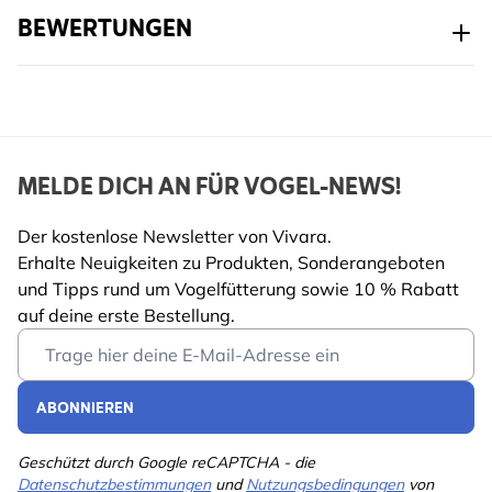
Vogel
Gartentiere
BEWERTUNGEN
Vogelart
Blaumeise, Kohlmeise,
Haubenmeise,
Haussperling,
Feldsperling,
Rotkehlchen, Buchfink,
MELDE DICH AN FÜR VOGEL-NEWS!
Grünfink, Singdrossel,
Star, Zaunkönig, Amsel,
Der kostenlose Newsletter von Vivara.
Kleiber
Erhalte Neuigkeiten zu Produkten, Sonderangeboten
und Tipps rund um Vogelfütterung sowie 10 % Rabatt
auf deine erste Bestellung.
Email Address
ABONNIEREN
Geschützt durch Google reCAPTCHA - die
Datenschutzbestimmungen
und
Nutzungsbedingungen
von