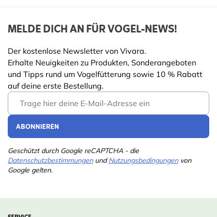
Höhe
86 mm
MELDE DICH AN FÜR VOGEL-NEWS!
Länge
70 mm
Der kostenlose Newsletter von Vivara.
Gewicht
0.143 kg
Mehr lesen
Erhalte Neuigkeiten zu Produkten, Sonderangeboten
Farbe
Grün, Orange
und Tipps rund um Vogelfütterung sowie 10 % Rabatt
auf deine erste Bestellung.
Material
Kunststoff
Email Address
ABONNIEREN
Geschützt durch Google reCAPTCHA - die
Datenschutzbestimmungen
und
Nutzungsbedingungen
von
Google gelten.