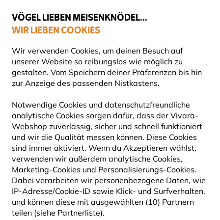
💛
Spätsommer-Boost
: Bis zu
15% sparen
!
VÖGEL LIEBEN MEISENKNÖDEL...
WIR LIEBEN COOKIES
Gratis Versand ab 49 €
Wir verwenden Cookies, um deinen Besuch auf
unserer Website so reibungslos wie möglich zu
gestalten. Vom Speichern deiner Präferenzen bis hin
zur Anzeige des passenden Nistkastens.
Vivara Kids
Plüschtiere
Notwendige Cookies und datenschutzfreundliche
analytische Cookies sorgen dafür, dass der Vivara-
15% RABATT
Webshop zuverlässig, sicher und schnell funktioniert
und wir die Qualität messen können. Diese Cookies
sind immer aktiviert. Wenn du Akzeptieren wählst,
verwenden wir außerdem analytische Cookies,
Marketing-Cookies und Personalisierungs-Cookies.
Dabei verarbeiten wir personenbezogene Daten, wie
IP-Adresse/Cookie-ID sowie Klick- und Surfverhalten,
und können diese mit ausgewählten (10) Partnern
teilen (siehe Partnerliste).