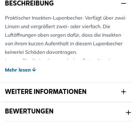
BESCHREIBUNG
Praktischer Insekten-Lupenbecher. Verfügt über zwei
Linsen und vergrößert zwei- oder vierfach. Die
Luftöffnungen oben sorgen dafür, dass die Insekten
von ihrem kurzen Aufenthalt in diesem Lupenbecher
keinerlei Schäden davontragen.
Lassen Sie die Insekten nach dem Betrachten immer
frei. Mit dem Lupenbecher können auch Insekten
Mehr lesen
betrachtet werden, die sich auf Blüten
niedergelassen haben.
WEITERE INFORMATIONEN
Geeignet für Kinder ab 3 Jahren.
Artikelnr.
978230119
BEWERTUNGEN
Marke
CJ Wildlife
Breite
78 mm