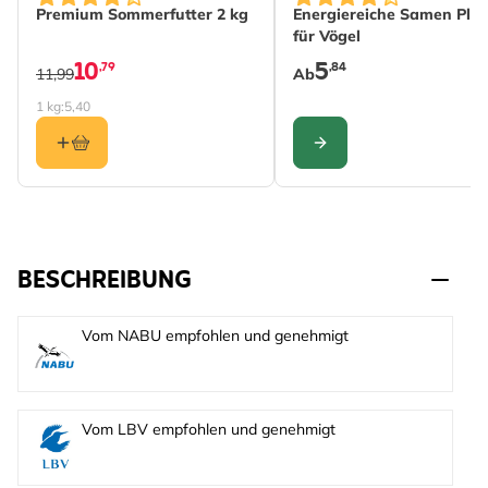
Premium Sommerfutter 2 kg
Energiereiche Samen Plus
für Vögel
10
5
,79
,84
11,99
Ab
1 kg:
5,40
KONFIGURIEREN
BESCHREIBUNG
Vom NABU empfohlen und genehmigt
Vom LBV empfohlen und genehmigt