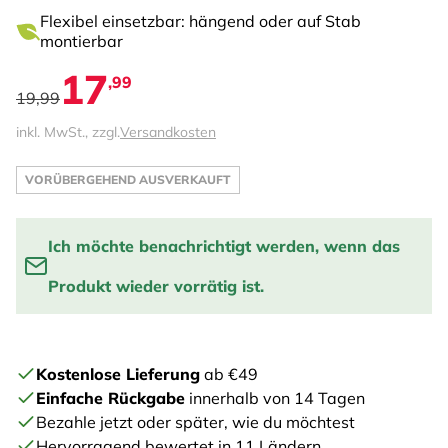
Flexibel einsetzbar: hängend oder auf Stab
montierbar
17
,99
19,99
inkl. MwSt., zzgl.
Versandkosten
VORÜBERGEHEND AUSVERKAUFT
Ich möchte benachrichtigt werden, wenn das
Produkt wieder vorrätig ist.
Benachrichtige mich, wenn das Produkt wieder auf
Lager ist:
Kostenlose Lieferung
ab €49
Einfache Rückgabe
innerhalb von 14 Tagen
EINTRAGEN
Bezahle jetzt oder später, wie du möchtest
Hervorragend bewertet in 11 Ländern