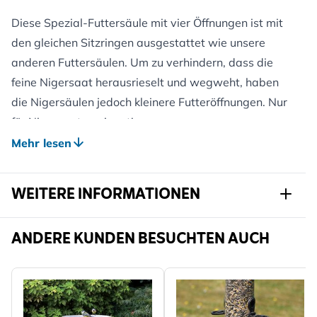
Diese Spezial-Futtersäule mit vier Öffnungen ist mit
den gleichen Sitzringen ausgestattet wie unsere
anderen Futtersäulen. Um zu verhindern, dass die
feine Nigersaat herausrieselt und wegweht, haben
die Nigersäulen jedoch kleinere Futteröffnungen. Nur
für Nigersaat geeignet!
Mehr lesen
Auf diese Futtersäule aus Metall gewähren wir 5
Jahre Qualitätsgarantie!
WEITERE INFORMATIONEN
Artikelnr.
320300120
ANDERE KUNDEN BESUCHTEN AUCH
Marke
CJ Wildlife
Breite
80 mm