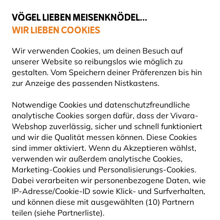
💛
Spätsommer-Boost
: Bis zu
15% sparen
!
VÖGEL LIEBEN MEISENKNÖDEL...
WIR LIEBEN COOKIES
Top-bewertet in 11 Ländern
Gratis Versand ab 49 €
Wir verwenden Cookies, um deinen Besuch auf
unserer Website so reibungslos wie möglich zu
gestalten. Vom Speichern deiner Präferenzen bis hin
zur Anzeige des passenden Nistkastens.
Vogelfuttersysteme
Futtersäulen für Vögel
Notwendige Cookies und datenschutzfreundliche
analytische Cookies sorgen dafür, dass der Vivara-
10% RABATT
Webshop zuverlässig, sicher und schnell funktioniert
und wir die Qualität messen können. Diese Cookies
sind immer aktiviert. Wenn du Akzeptieren wählst,
verwenden wir außerdem analytische Cookies,
Marketing-Cookies und Personalisierungs-Cookies.
Dabei verarbeiten wir personenbezogene Daten, wie
IP-Adresse/Cookie-ID sowie Klick- und Surfverhalten,
und können diese mit ausgewählten (10) Partnern
teilen (siehe Partnerliste).