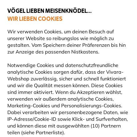
💛
Spätsommer-Boost
: Bis zu
15% sparen
!
VÖGEL LIEBEN MEISENKNÖDEL...
WIR LIEBEN COOKIES
Top-bewertet in 11 Ländern
Gratis Versand ab 49 €
Wir verwenden Cookies, um deinen Besuch auf
unserer Website so reibungslos wie möglich zu
gestalten. Vom Speichern deiner Präferenzen bis hin
zur Anzeige des passenden Nistkastens.
Angebote
Outlet
Notwendige Cookies und datenschutzfreundliche
analytische Cookies sorgen dafür, dass der Vivara-
50% RABATT
Webshop zuverlässig, sicher und schnell funktioniert
und wir die Qualität messen können. Diese Cookies
sind immer aktiviert. Wenn du Akzeptieren wählst,
verwenden wir außerdem analytische Cookies,
Marketing-Cookies und Personalisierungs-Cookies.
Dabei verarbeiten wir personenbezogene Daten, wie
IP-Adresse/Cookie-ID sowie Klick- und Surfverhalten,
und können diese mit ausgewählten (10) Partnern
teilen (siehe Partnerliste).