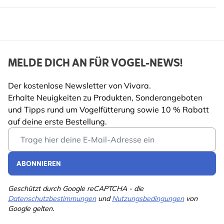
Artikelnr.
675500119
Marke
CJ Wildlife
Breite
314 mm
MELDE DICH AN FÜR VOGEL-NEWS!
Höhe
162 mm
Der kostenlose Newsletter von Vivara.
Erhalte Neuigkeiten zu Produkten, Sonderangeboten
Länge
313 mm
und Tipps rund um Vogelfütterung sowie 10 % Rabatt
Gewicht
0.352 kg
auf deine erste Bestellung.
Mehr lesen
Email Address
Farbe
Schwarz
Material
Metall
ABONNIEREN
Geschützt durch Google reCAPTCHA - die
Datenschutzbestimmungen
und
Nutzungsbedingungen
von
Google gelten.