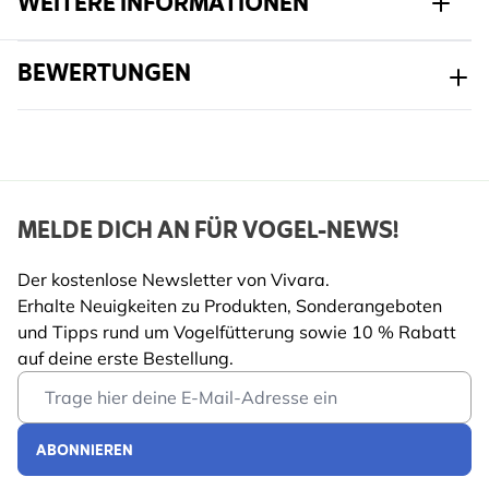
WEITERE INFORMATIONEN
Artikelnr.
675510119
BEWERTUNGEN
Breite
359 mm
Höhe
372 mm
Länge
188 mm
MELDE DICH AN FÜR VOGEL-NEWS!
Gewicht
0.456 kg
Der kostenlose Newsletter von Vivara.
Farbe
Schwarz
Mehr lesen
Erhalte Neuigkeiten zu Produkten, Sonderangeboten
Material
Metall
und Tipps rund um Vogelfütterung sowie 10 % Rabatt
auf deine erste Bestellung.
Email Address
ABONNIEREN