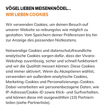
💛
Spätsommer-Boost
: Bis zu
15% sparen
!
VÖGEL LIEBEN MEISENKNÖDEL...
WIR LIEBEN COOKIES
Top-bewertet in 11 Ländern
Gratis Versand ab 49 €
Wir verwenden Cookies, um deinen Besuch auf
unserer Website so reibungslos wie möglich zu
gestalten. Vom Speichern deiner Präferenzen bis hin
zur Anzeige des passenden Nistkastens.
Angebote
Outlet
Notwendige Cookies und datenschutzfreundliche
analytische Cookies sorgen dafür, dass der Vivara-
50% RABATT
Webshop zuverlässig, sicher und schnell funktioniert
und wir die Qualität messen können. Diese Cookies
sind immer aktiviert. Wenn du Akzeptieren wählst,
verwenden wir außerdem analytische Cookies,
Marketing-Cookies und Personalisierungs-Cookies.
Dabei verarbeiten wir personenbezogene Daten, wie
IP-Adresse/Cookie-ID sowie Klick- und Surfverhalten,
und können diese mit ausgewählten (10) Partnern
teilen (siehe Partnerliste).