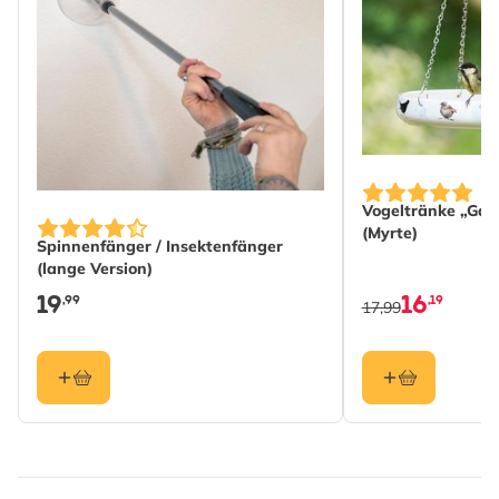
Länge
865 mm
Gewicht
0.316 kg
Mehr lesen
Vogeltränke „Gar
(Myrte)
Spinnenfänger / Insektenfänger
(lange Version)
19
16
,99
,19
17,99