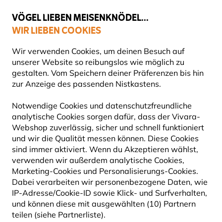
💛
Spätsommer-Boost
: Bis zu
15% sparen
!
VÖGEL LIEBEN MEISENKNÖDEL...
WIR LIEBEN COOKIES
60 Tage Rückgabe ohne Stress
Wir verwenden Cookies, um deinen Besuch auf
unserer Website so reibungslos wie möglich zu
gestalten. Vom Speichern deiner Präferenzen bis hin
zur Anzeige des passenden Nistkastens.
Geschenke
Haushaltswaren
Notwendige Cookies und datenschutzfreundliche
analytische Cookies sorgen dafür, dass der Vivara-
Webshop zuverlässig, sicher und schnell funktioniert
und wir die Qualität messen können. Diese Cookies
sind immer aktiviert. Wenn du Akzeptieren wählst,
verwenden wir außerdem analytische Cookies,
Marketing-Cookies und Personalisierungs-Cookies.
Dabei verarbeiten wir personenbezogene Daten, wie
IP-Adresse/Cookie-ID sowie Klick- und Surfverhalten,
und können diese mit ausgewählten (10) Partnern
teilen (siehe Partnerliste).