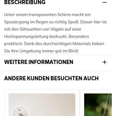
BESCHREIBUNG
Unter einem transparenten Schirm macht ein
Spaziergang im Regen so richtig Spaß. Dieser hier ist
mit den Silhouetten von Vögeln auf einer
Hochspannungsleitung bedruckt. Besonders
praktisch: Dank des durchsichtigen Materials haben
Sie Ihre Umgebung immer gut im Blick!
WEITERE INFORMATIONEN
Artikelnr.
975840119
ANDERE KUNDEN BESUCHTEN AUCH
Marke
Esschert
Breite
865 mm
Höhe
815 mm