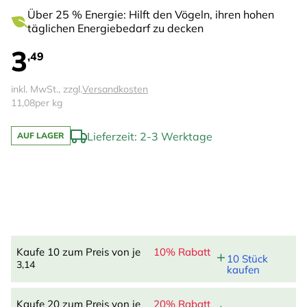
Über 25 % Energie: Hilft den Vögeln, ihren hohen
täglichen Energiebedarf zu decken
3
,49
inkl. MwSt., zzgl.
Versandkosten
11,08
per kg
Lieferzeit: 2-3 Werktage
AUF LAGER
Kaufe 10 zum Preis von je
10% Rabatt
10 Stück
3,14
kaufen
Kaufe 20 zum Preis von je
20% Rabatt