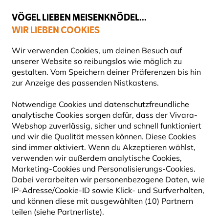
💛
Spätsommer-Boost
: Bis zu
15% sparen
!
VÖGEL LIEBEN MEISENKNÖDEL...
WIR LIEBEN COOKIES
Top-bewertet in 11 Ländern
Gratis Versand ab 49 €
Wir verwenden Cookies, um deinen Besuch auf
unserer Website so reibungslos wie möglich zu
gestalten. Vom Speichern deiner Präferenzen bis hin
zur Anzeige des passenden Nistkastens.
Vogelfutter
Fettfutter für Vögel
Notwendige Cookies und datenschutzfreundliche
analytische Cookies sorgen dafür, dass der Vivara-
NEU
Webshop zuverlässig, sicher und schnell funktioniert
und wir die Qualität messen können. Diese Cookies
sind immer aktiviert. Wenn du Akzeptieren wählst,
verwenden wir außerdem analytische Cookies,
Marketing-Cookies und Personalisierungs-Cookies.
Dabei verarbeiten wir personenbezogene Daten, wie
IP-Adresse/Cookie-ID sowie Klick- und Surfverhalten,
und können diese mit ausgewählten (10) Partnern
teilen (siehe Partnerliste).