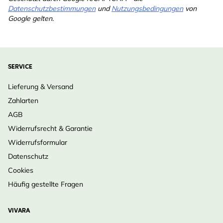
Datenschutzbestimmungen
und
Nutzungsbedingungen
von
Unterstützung gesunder Vogelpopulationen
Google gelten.
Bewährte Vivara Qualität:
sorgfältig entwickelt von
Wildtierspezialisten
SERVICE
Lieferung & Versand
Zahlarten
AGB
Widerrufsrecht & Garantie
Widerrufsformular
Datenschutz
Cookies
Häufig gestellte Fragen
VIVARA