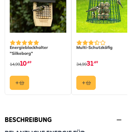
Energieblockhalter
Multi-Schutzkäfig
"Silkeborg"
10
31
,49
,49
14,99
34,99
BESCHREIBUNG