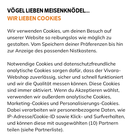
💛
Spätsommer-Boost
: Bis zu
15% sparen
!
VÖGEL LIEBEN MEISENKNÖDEL...
WIR LIEBEN COOKIES
Gratis Versand ab 49 €
Wir verwenden Cookies, um deinen Besuch auf
unserer Website so reibungslos wie möglich zu
gestalten. Vom Speichern deiner Präferenzen bis hin
zur Anzeige des passenden Nistkastens.
Blog
Information
Pflanzen & Garten
Notwendige Cookies und datenschutzfreundliche
GARTEN
analytische Cookies sorgen dafür, dass der Vivara-
Webshop zuverlässig, sicher und schnell funktioniert
und wir die Qualität messen können. Diese Cookies
Ein Garten kann mehr sein als schön, wie wäre es
sind immer aktiviert. Wenn du Akzeptieren wählst,
wenn er zum Lebensraum zahlreicher Tiere wird
verwenden wir außerdem analytische Cookies,
und dir damit noch mehr Freude bringt? Hier dreht
Marketing-Cookies und Personalisierungs-Cookies.
sich alles um naturnahe Gartengestaltung, die
Dabei verarbeiten wir personenbezogene Daten, wie
Mensch und Tier guttut. Du bekommst Inspiration,
IP-Adresse/Cookie-ID sowie Klick- und Surfverhalten,
wie dein Garten Schritt für Schritt zu einem
und können diese mit ausgewählten (10) Partnern
vielfältigen Lebensraum wird: Pflegeleicht,
teilen (siehe Partnerliste).
nachhaltig und voller Leben. Für mehr Natur direkt