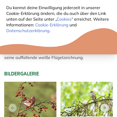
Du kannst deine Einwilligung jederzeit in unserer
KURZBESCHREIBUNG BUCHFINK
Cookie-Erklärung ändern, die du auch über den Link
unten auf der Seite unter „
Cookies
“ erreichst. Weitere
Informationen:
Cookie-Erklärung
und
Das Männchen ist bunt: Scheitel und Nacken
Datenschutzerklärung
.
schieferblau, Rücken rostbraun, Unterseite bräunlich
rosa, Flügel dunkel, mit zwei weissen Binden.
Das
Weibchen
ist olivbraun ähnlich dem Haussperling-
Weibchen, unterscheidet sich jedoch hiervon durch
seine auffallende weiße Flügelzeichnung.
BILDERGALERIE