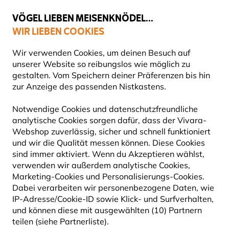
💛
Spätsommer-Boost
: Bis zu
15% sparen
!
VÖGEL LIEBEN MEISENKNÖDEL...
WIR LIEBEN COOKIES
Top-bewertet in 11 Ländern
Wir verwenden Cookies, um deinen Besuch auf
unserer Website so reibungslos wie möglich zu
gestalten. Vom Speichern deiner Präferenzen bis hin
zur Anzeige des passenden Nistkastens.
Blog
Tierarten
Buchfink
BUCHFINK
Notwendige Cookies und datenschutzfreundliche
analytische Cookies sorgen dafür, dass der Vivara-
Webshop zuverlässig, sicher und schnell funktioniert
23 September 2024
und wir die Qualität messen können. Diese Cookies
TIERARTEN
VÖGEL
sind immer aktiviert. Wenn du Akzeptieren wählst,
verwenden wir außerdem analytische Cookies,
Marketing-Cookies und Personalisierungs-Cookies.
Dabei verarbeiten wir personenbezogene Daten, wie
IP-Adresse/Cookie-ID sowie Klick- und Surfverhalten,
und können diese mit ausgewählten (10) Partnern
teilen (siehe Partnerliste).