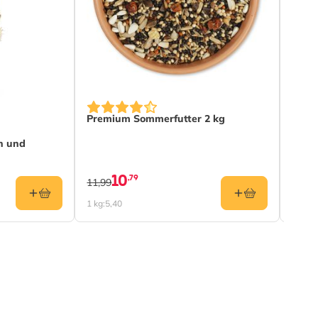
Premium Sommerfutter 2 kg
Prem
Kart
n und
10
,79
11,99
17,99
1 kg:
5,40
1 kg:
4