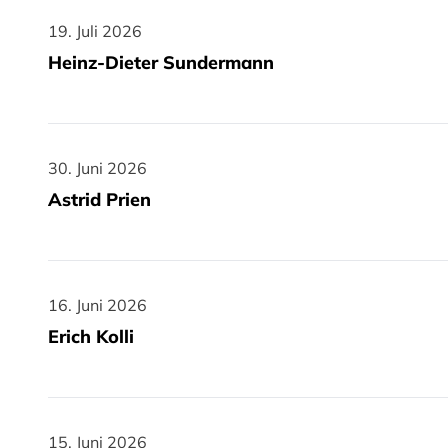
19. Juli 2026
19. Juli 2026
Heinz-Dieter Sundermann
30. Juni 2026
30. Juni 2026
Astrid Prien
16. Juni 2026
16. Juni 2026
Erich Kolli
15. Juni 2026
15. Juni 2026