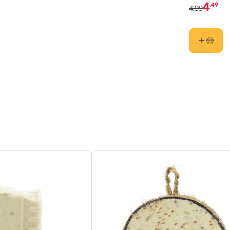
%, Kohlenhydrate 23.51%
4
,49
4,99
ielles Futterhaus
l