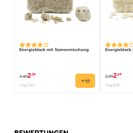
Energieblock mit Samenmischung
Energieblock
2
2
,24
,69
2,49
2,99
1 kg:
7,47
1 kg:
8,97