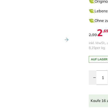
Origina
Lebensw
Ohne zu
2
,6
2,99
inkl. MwSt., 
8,15
per kg
AUF LAGER
Menge
Kaufe 16 