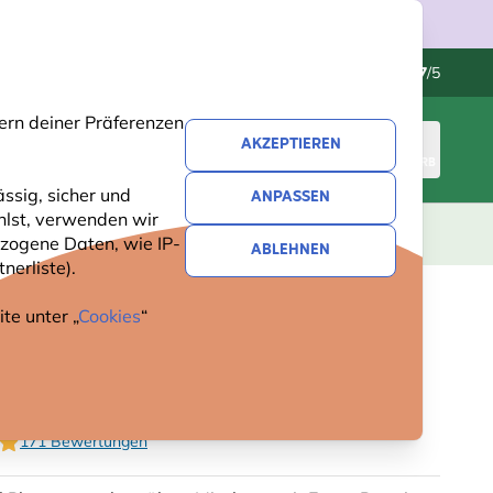
Kundenservice
Hervorragend
-
4.7
/5
ern deiner Präferenzen
AKZEPTIEREN
ANMELDEN
WARENKORB
ssig, sicher und
ANPASSEN
hlst, verwenden wir
GESCHENKE
NEUHEITEN
ANGEBOTE
zogene Daten, wie IP-
ABLEHNEN
nerliste).
te unter „
Cookies
“
NVÖGEL-ERDNUSSBUTTER –
NSEKTEN
171 Bewertungen