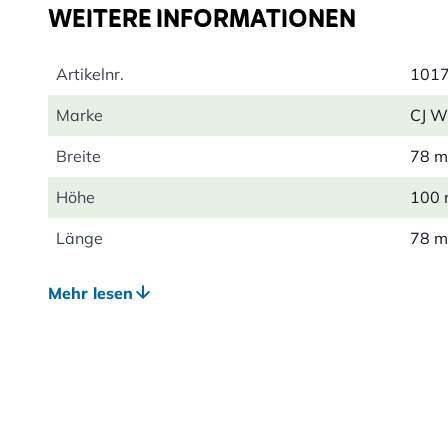
WEITERE INFORMATIONEN
Artikelnr.
101
Marke
CJ Wi
Breite
78 
Höhe
100
Länge
78 
Gewicht
0.33
Mehr lesen
Kalorien pro 100g
653
Hauptzutaten
Rind
Analytische
Feuc
Bestandteile
Rohf