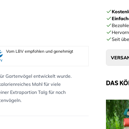
Kostenl
Einfac
Bezahle
Hervorr
Seit übe
Vom LBV empfohlen und genehmigt
VERSAN
 für Gartenvögel entwickelt wurde.
DAS KÖ
kalorienreiches Mahl für viele
iner Extraportion Talg für noch
rtenvögeln.