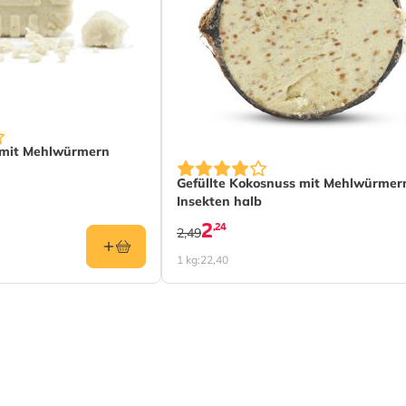
 mit Mehlwürmern
Gefüllte Kokosnuss mit Mehlwürmer
Insekten halb
2
,24
2,49
1 kg:
22,40