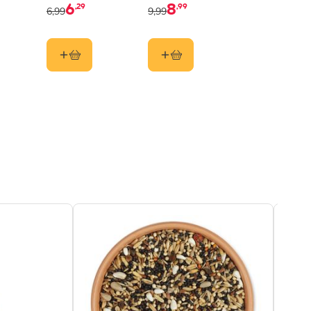
Glashalter „Dublin“
6
8
,29
,99
6,99
9,99