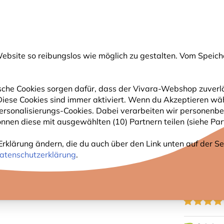
💛
Spätsommer-Boost
: Bis zu
15% sparen
!
bsite so reibungslos wie möglich zu gestalten. Vom Speich
uche
che Cookies sorgen dafür, dass der Vivara-Webshop zuverlä
. Diese Cookies sind immer aktiviert. Wenn du Akzeptieren wä
GARTENTIERE
PFLANZEN
NATURBEOBACHTUNG
rsonalisierungs-Cookies. Dabei verarbeiten wir personenbe
nnen diese mit ausgewählten (10) Partnern teilen (siehe Part
nussbutter – mit Insekten
Erklärung ändern, die du auch über den Link unten auf der Sei
GARTE
atenschutzerklärung
.
MIT I