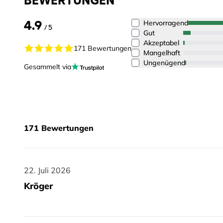
BEWERTUNGEN
4.9
Hervorragend
/ 5
Gut
Akzeptabel
171 Bewertungen
Mangelhaft
Ungenügend
Gesammelt via
171
Bewertungen
22. Juli 2026
22. Juli 2026
Kröger