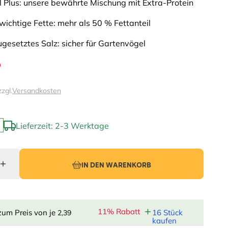
l Plus: unsere bewährte Mischung mit Extra-Protein
ichtige Fette: mehr als 50 % Fettanteil
gesetztes Salz: sicher für Gartenvögel
9
zzgl.
Versandkosten
Lieferzeit: 2-3 Werktage
IN DEN WARENKORB
11% Rabatt
zum Preis von je
16 Stück
2,39
kaufen