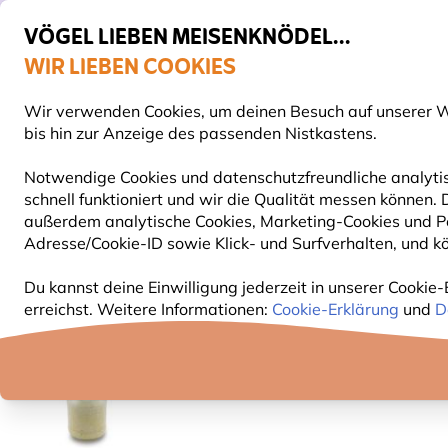
VÖGEL LIEBEN MEISENKNÖDEL...
WIR LIEBEN COOKIES
Gratis Versand ab 49 €
Wir verwenden Cookies, um deinen Besuch auf unserer We
S
bis hin zur Anzeige des passenden Nistkastens.
Notwendige Cookies und datenschutzfreundliche analytis
schnell funktioniert und wir die Qualität messen können
VOGELFUTTER
FUTTERHÄUSER
NISTKÄSTEN
außerdem analytische Cookies, Marketing-Cookies und Pe
Adresse/Cookie-ID sowie Klick- und Surfverhalten, und kö
Vogelfutter
Fettfutter für Vögel
Gartenvögel-Erd
Du kannst deine Einwilligung jederzeit in unserer Cookie-
erreichst. Weitere Informationen:
Cookie-Erklärung
und
D
10% RABATT