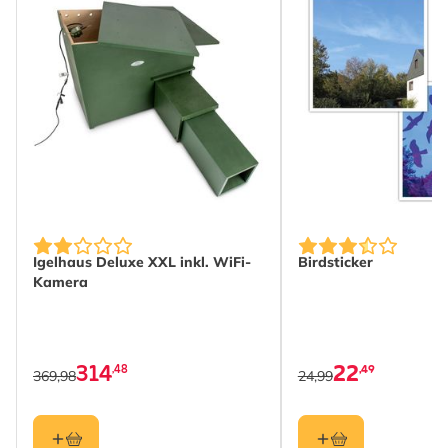
The price depends on the options chosen on the produc
Igelhaus Deluxe XXL inkl. WiFi-
Birdsticker
Kamera
314
22
,48
,49
369,98
24,99