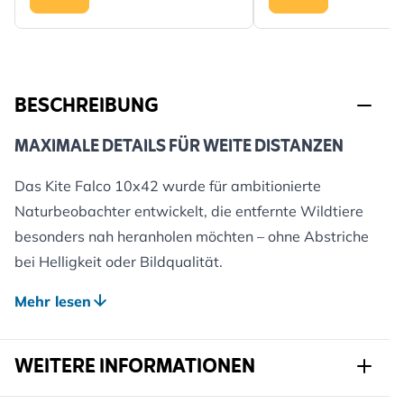
BESCHREIBUNG
MAXIMALE DETAILS FÜR WEITE DISTANZEN
Das Kite Falco 10x42 wurde für ambitionierte
Naturbeobachter entwickelt, die entfernte Wildtiere
besonders nah heranholen möchten – ohne Abstriche
bei Helligkeit oder Bildqualität.
Ideal für offene Landschaften, Feuchtgebiete oder
Mehr lesen
Bergregionen.
STARKE VERGRÖSSERUNG MIT H
ERAUSRAGENDER KLARHEIT
WEITERE INFORMATIONEN
Die 10-fache Vergrößerung ermöglicht detailreiche