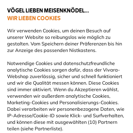
💛
Spätsommer-Boost
: Bis zu
15% sparen
!
VÖGEL LIEBEN MEISENKNÖDEL...
WIR LIEBEN COOKIES
Top-bewertet in 11 Ländern
Gratis Versand ab 49 €
Wir verwenden Cookies, um deinen Besuch auf
unserer Website so reibungslos wie möglich zu
gestalten. Vom Speichern deiner Präferenzen bis hin
zur Anzeige des passenden Nistkastens.
Naturbeobachtung
Ferngläser zur Vogelbeobachtung
Notwendige Cookies und datenschutzfreundliche
analytische Cookies sorgen dafür, dass der Vivara-
Webshop zuverlässig, sicher und schnell funktioniert
und wir die Qualität messen können. Diese Cookies
sind immer aktiviert. Wenn du Akzeptieren wählst,
verwenden wir außerdem analytische Cookies,
Marketing-Cookies und Personalisierungs-Cookies.
Dabei verarbeiten wir personenbezogene Daten, wie
IP-Adresse/Cookie-ID sowie Klick- und Surfverhalten,
und können diese mit ausgewählten (10) Partnern
teilen (siehe Partnerliste).