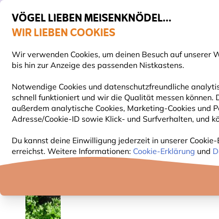
VÖGEL LIEBEN MEISENKNÖDEL...
WIR LIEBEN COOKIES
Top-bewertet in 11 Ländern
Gratis Versand ab 49 €
Wir verwenden Cookies, um deinen Besuch auf unserer We
S
bis hin zur Anzeige des passenden Nistkastens.
Notwendige Cookies und datenschutzfreundliche analytis
schnell funktioniert und wir die Qualität messen können
VOGELFUTTER
FUTTERHÄUSER
NISTKÄSTEN
außerdem analytische Cookies, Marketing-Cookies und Pe
Adresse/Cookie-ID sowie Klick- und Surfverhalten, und kö
Pflanzen
Bio-Pflanzen
Krause Petersilie (BIO)
Du kannst deine Einwilligung jederzeit in unserer Cookie-
erreichst. Weitere Informationen:
Cookie-Erklärung
und
D