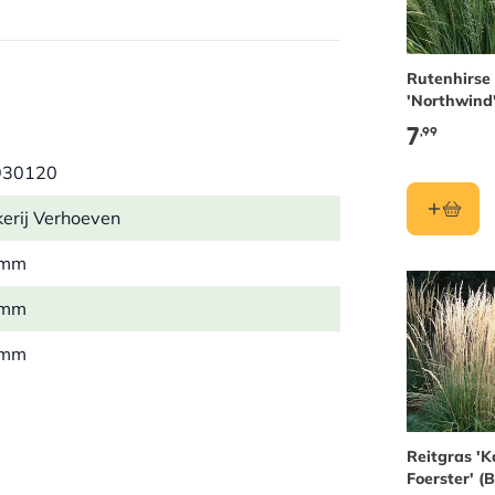
 Diese Pflanze lässt sich gut
Rutenhirse
'Northwind'
7
,99
930120
nd ökologisch unbedenklich.
erij Verhoeven
 mm
 mm
fernen
 mm
 möglich
 kg
e
Reitgras 'K
Foerster' (B