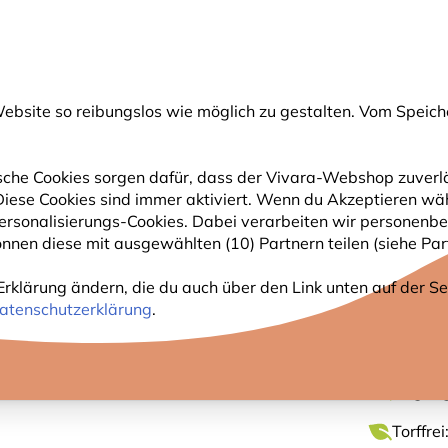
💛
Spätsommer-Boost
: Bis zu
15% sparen
!
bsite so reibungslos wie möglich zu gestalten. Vom Speich
uche
che Cookies sorgen dafür, dass der Vivara-Webshop zuverlä
. Diese Cookies sind immer aktiviert. Wenn du Akzeptieren wä
GARTENTIERE
PFLANZEN
NATURBEOBACHTUNG
rsonalisierungs-Cookies. Dabei verarbeiten wir personenbe
nnen diese mit ausgewählten (10) Partnern teilen (siehe Part
Erklärung ändern, die du auch über den Link unten auf der Sei
KRAUSE
atenschutzerklärung
.
Ungifti
Torffre