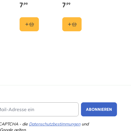
7
7
,99
,99
Email Address
ABONNIEREN
eCAPTCHA - die
Datenschutzbestimmungen
und
Google gelten.