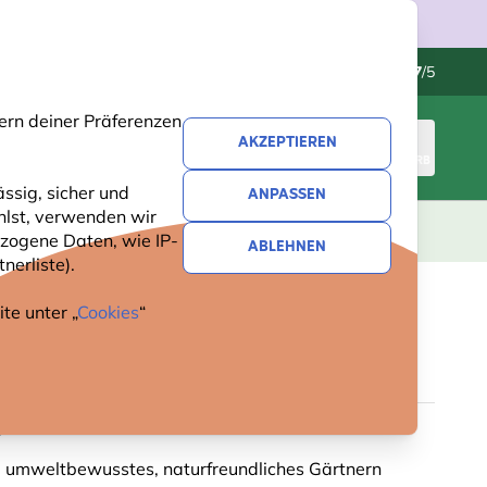
Kundenservice
Hervorragend
-
4.7
/5
ern deiner Präferenzen
AKZEPTIEREN
ANMELDEN
WARENKORB
ssig, sicher und
ANPASSEN
hlst, verwenden wir
GESCHENKE
NEUHEITEN
ANGEBOTE
zogene Daten, wie IP-
ABLEHNEN
nerliste).
te unter „
Cookies
“
 PETERSILIE (BIO)
g oder frei von Pestiziden
i: umweltbewusstes, naturfreundliches Gärtnern