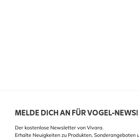
Farbe
Grün
Mehrjährig
Ja
Topfgröße
11c
Standort
Halb
Bodenart
Gute
Blütemonate
Mai, 
Erntemonate
Febr
Pflanzmonate
April
Okto
MELDE DICH AN FÜR VOGEL-NEWS!
Der kostenlose Newsletter von Vivara.
Erhalte Neuigkeiten zu Produkten, Sonderangeboten 