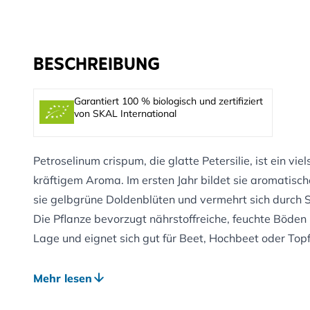
BESCHREIBUNG
Garantiert 100 % biologisch und zertifiziert
von SKAL International
Petroselinum crispum, die glatte Petersilie, ist ein vie
kräftigem Aroma. Im ersten Jahr bildet sie aromatische
sie gelbgrüne Doldenblüten und vermehrt sich durch 
Die Pflanze bevorzugt nährstoffreiche, feuchte Böden 
Lage und eignet sich gut für Beet, Hochbeet oder Topf
Vorteile für Gartentiere:
Mehr lesen
Blüten dienen Insekten als Nektarquelle – besonders 