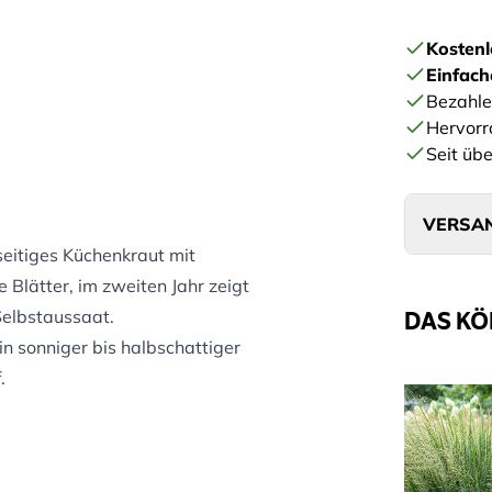
Kostenl
Einfac
Bezahle
Hervorr
Seit übe
VERSAN
lseitiges Küchenkraut mit
 Blätter, im zweiten Jahr zeigt
DAS KÖ
Selbstaussaat.
in sonniger bis halbschattiger
.
im zweiten Standjahr.