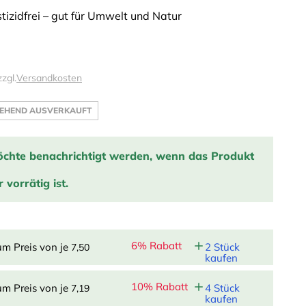
stizidfrei – gut für Umwelt und Natur
zzgl.
Versandkosten
EHEND AUSVERKAUFT
öchte benachrichtigt werden, wenn das Produkt
 vorrätig ist.
tige mich, wenn das Produkt wieder auf Lager ist:
6% Rabatt
um Preis von je
2 Stück
7,50
EINTRAGEN
kaufen
10% Rabatt
um Preis von je
4 Stück
7,19
kaufen