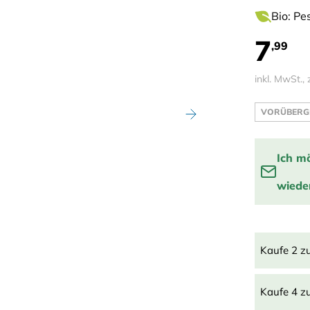
Bio: Pe
7
,99
inkl. MwSt., 
VORÜBERG
Ich m
wieder
Benachrich
Kaufe 2 z
Kaufe 4 z