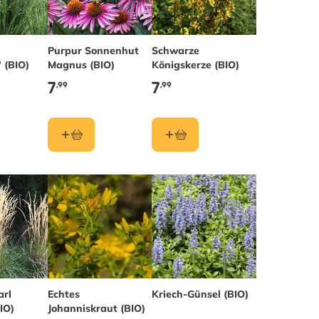
Purpur Sonnenhut
Schwarze
 (BIO)
Magnus (BIO)
Königskerze (BIO)
7
7
,99
,99
arl
Echtes
Kriech-Günsel (BIO)
IO)
Johanniskraut (BIO)