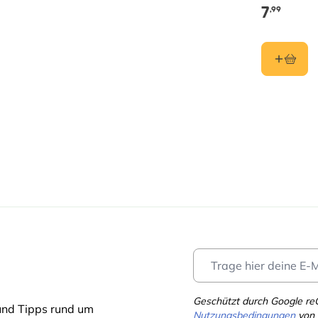
7
,99
m
schatten, Schatten
 Drainage
Jun, Jul, Aug, Sep, Okt
uar
, Mai, Juni, Juli, August, September,
ber, März
Geschützt durch Google r
und Tipps rund um
Nutzungsbedingungen
von 