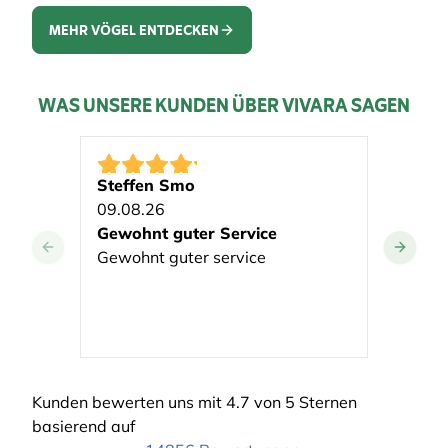
MEHR VÖGEL ENTDECKEN
WAS UNSERE KUNDEN ÜBER VIVARA SAGEN
Steffen Smo
Raine
09.08.26
07.08
Gewohnt guter Service
Prod
Gewohnt guter service
verst
Produ
verstä
zügig.
Kunden bewerten uns mit 4.7 von 5 Sternen
basierend auf