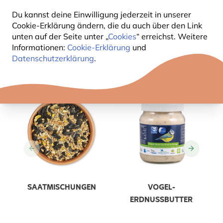
Du kannst deine Einwilligung jederzeit in unserer
Cookie-Erklärung ändern, die du auch über den Link
DEINEN AUSSENBEREICH IN EIN P
unten auf der Seite unter „
Cookies
“ erreichst. Weitere
Informationen:
Cookie-Erklärung
und
ARADIES FÜR GARTENVÖGEL V
Datenschutzerklärung
.
ERWANDELN?
SAATMISCHUNGEN
VOGEL-
ERDNUSSBUTTER