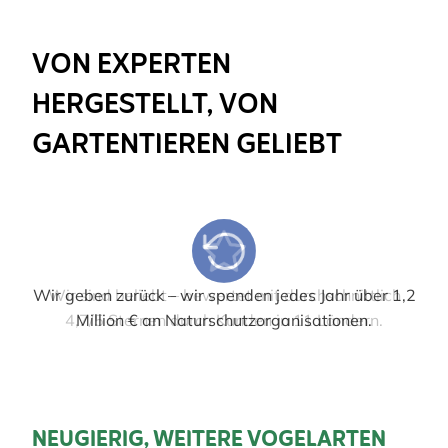
VON EXPERTEN
HERGESTELLT, VON
GARTENTIEREN GELIEBT
Wir geben zurück – wir spenden jedes Jahr über 1,2
Wir sind beliebt – bewertet mit durchschnittlich
4,7/5 Sternen durch Kunden in 11 Ländern.
Million € an Naturschutzorganisationen.
NEUGIERIG, WEITERE VOGELARTEN