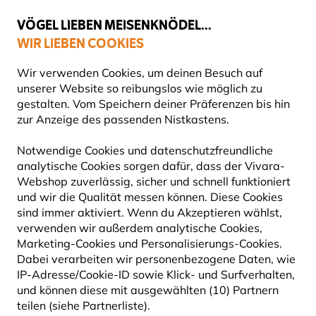
💛
Spätsommer-Boost
: Bis zu
15% sparen
!
VÖGEL LIEBEN MEISENKNÖDEL...
WIR LIEBEN COOKIES
Top-bewertet in 11 Ländern
Gratis Versand ab 49 €
Wir verwenden Cookies, um deinen Besuch auf
unserer Website so reibungslos wie möglich zu
gestalten. Vom Speichern deiner Präferenzen bis hin
zur Anzeige des passenden Nistkastens.
Mehr Leben im Garten
Notwendige Cookies und datenschutzfreundliche
analytische Cookies sorgen dafür, dass der Vivara-
Webshop zuverlässig, sicher und schnell funktioniert
und wir die Qualität messen können. Diese Cookies
sind immer aktiviert. Wenn du Akzeptieren wählst,
verwenden wir außerdem analytische Cookies,
Marketing-Cookies und Personalisierungs-Cookies.
Dabei verarbeiten wir personenbezogene Daten, wie
IP-Adresse/Cookie-ID sowie Klick- und Surfverhalten,
und können diese mit ausgewählten (10) Partnern
teilen (siehe Partnerliste).