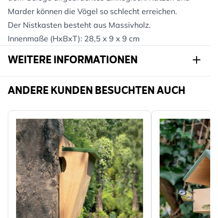
Marder können die Vögel so schlecht erreichen.
Der Nistkasten besteht aus Massivholz.
Innenmaße (HxBxT): 28,5 x 9 x 9 cm
WEITERE INFORMATIONEN
Artikelnr.
905600119
ANDERE KUNDEN BESUCHTEN AUCH
Marke
CJ Wildlife
Breite
142 mm
Höhe
325 mm
Länge
161 mm
Gewicht
1.2 kg
Mehr lesen
Profitierende
Vogel
Gartentiere