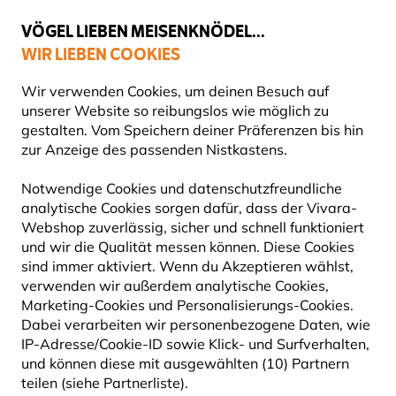
💛
Spätsommer-Boost
: Bis zu
15% sparen
!
VÖGEL LIEBEN MEISENKNÖDEL...
WIR LIEBEN COOKIES
Top-bewertet in 11 Ländern
Gratis Versand ab 49 €
Wir verwenden Cookies, um deinen Besuch auf
unserer Website so reibungslos wie möglich zu
gestalten. Vom Speichern deiner Präferenzen bis hin
zur Anzeige des passenden Nistkastens.
Nistkästen
Nistkästen aus Holz
Notwendige Cookies und datenschutzfreundliche
analytische Cookies sorgen dafür, dass der Vivara-
Webshop zuverlässig, sicher und schnell funktioniert
und wir die Qualität messen können. Diese Cookies
sind immer aktiviert. Wenn du Akzeptieren wählst,
verwenden wir außerdem analytische Cookies,
Marketing-Cookies und Personalisierungs-Cookies.
Dabei verarbeiten wir personenbezogene Daten, wie
IP-Adresse/Cookie-ID sowie Klick- und Surfverhalten,
und können diese mit ausgewählten (10) Partnern
teilen (siehe Partnerliste).