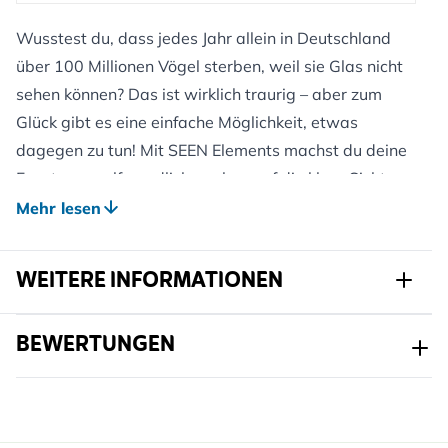
Wusstest du, dass jedes Jahr allein in Deutschland
über 100 Millionen Vögel sterben, weil sie Glas nicht
sehen können? Das ist wirklich traurig – aber zum
Glück gibt es eine einfache Möglichkeit, etwas
dagegen zu tun! Mit SEEN Elements machst du deine
Fenster vogelfreundlicher, ohne auf die klare Sicht zu
verzichten, die du liebst.
Mehr lesen
Diese cleveren kleinen Aluminium-Punkte sind nur 9
Millimeter breit und im Abstand von 9 Zentimetern
WEITERE INFORMATIONEN
angebracht – sie bedecken weniger als 1 % der
Glasfläche. Winzig, aber wirkungsvoll: Sie machen
Artikelnr.
940330115
BEWERTUNGEN
Glas für Vögel sichtbar, ohne deine Sicht zu
beeinträchtigen. SEEN Elements wurden mehrfach an
Marke
NABU
der renommierten Biologischen Station Hohenau-
Breite
90 mm
Ringelsdorf getestet und in die höchste