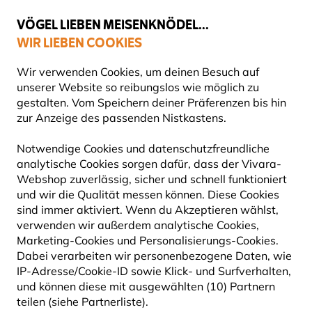
💛
Spätsommer-Boost
: Bis zu
15% sparen
!
VÖGEL LIEBEN MEISENKNÖDEL...
WIR LIEBEN COOKIES
Top-bewertet in 11 Ländern
Gratis Versand ab 49 €
Wir verwenden Cookies, um deinen Besuch auf
unserer Website so reibungslos wie möglich zu
gestalten. Vom Speichern deiner Präferenzen bis hin
zur Anzeige des passenden Nistkastens.
Vogelfuttersysteme
Vogelfutterhäuser Zubehör
Notwendige Cookies und datenschutzfreundliche
analytische Cookies sorgen dafür, dass der Vivara-
Webshop zuverlässig, sicher und schnell funktioniert
und wir die Qualität messen können. Diese Cookies
SEEN ELEMENTS
sind immer aktiviert. Wenn du Akzeptieren wählst,
verwenden wir außerdem analytische Cookies,
VOGELSCHUTZ-
Marketing-Cookies und Personalisierungs-Cookies.
Dabei verarbeiten wir personenbezogene Daten, wie
MARKIERUNGEN 9MM, 50M
IP-Adresse/Cookie-ID sowie Klick- und Surfverhalten,
ROLLE
und können diese mit ausgewählten (10) Partnern
teilen (siehe Partnerliste).