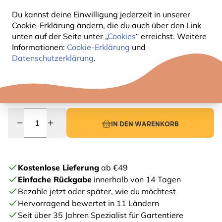
6 Bewertungen
Du kannst deine Einwilligung jederzeit in unserer
Cookie-Erklärung ändern, die du auch über den Link
,-
74
unten auf der Seite unter „
Cookies
“ erreichst. Weitere
Informationen:
Cookie-Erklärung
und
Datenschutzerklärung
.
inkl. MwSt., zzgl.
Versandkosten
Lieferzeit: 2-3 Werktage
AUF LAGER
Menge
IN DEN WARENKORB
Kostenlose Lieferung
ab €49
Einfache Rückgabe
innerhalb von 14 Tagen
Bezahle jetzt oder später, wie du möchtest
Hervorragend bewertet in 11 Ländern
Seit über 35 Jahren Spezialist für Gartentiere