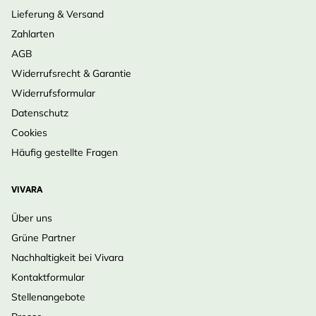
Lieferung & Versand
Wissenschaftlich bewiesen:
als hochwirksam
Zahlarten
(Kategorie A) getestet.
AGB
Einfache Montage:
ganz ohne Werkzeug – einfach
Widerrufsrecht & Garantie
abziehen, aufkleben, schützen.
Widerrufsformular
Flexible Optionen:
erhältlich in 25 m (für 2,5 m²) oder
Datenschutz
50 m (für 5 m²) Rollen.
Cookies
Jeder Punkt zählt – damit Vögel überleben und
Häufig gestellte Fragen
gedeihen können!
VIVARA
Über uns
Grüne Partner
Nachhaltigkeit bei Vivara
Kontaktformular
Stellenangebote