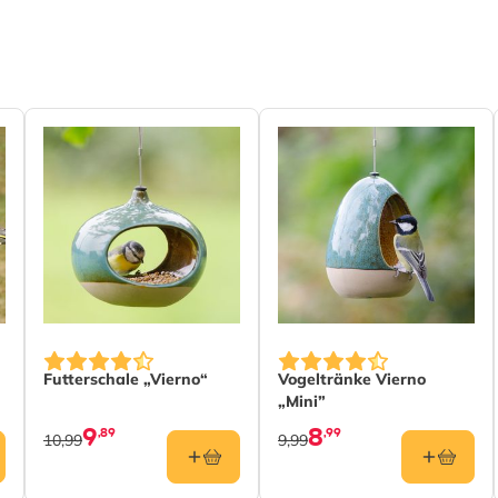
sperling, Amsel, Kohlmeise, Blaumeise,
hlchen, Buchfink, Grünfink, Star,
sperling, Tannenmeise, Haubenmeise,
litz, Erlenzeisig
 (FSC® 100%)
Futterschale „Vierno“
Vogeltränke Vierno
„Mini”
9
8
,89
,99
10,99
9,99