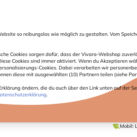
💛
Spätsommer-Boost
: Bis zu
15% sparen
!
bsite so reibungslos wie möglich zu gestalten. Vom Speich
uche
che Cookies sorgen dafür, dass der Vivara-Webshop zuverlä
. Diese Cookies sind immer aktiviert. Wenn du Akzeptieren wä
GARTENTIERE
PFLANZEN
NATURBEOBACHTUNG
rsonalisierungs-Cookies. Dabei verarbeiten wir personenbe
nnen diese mit ausgewählten (10) Partnern teilen (siehe Part
ertisch
Erklärung ändern, die du auch über den Link unten auf der Sei
STEHE
atenschutzerklärung
.
Mobil: 