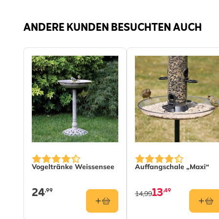
Gartentiere
Vogelart
Haus
ANDERE KUNDEN BESUCHTEN AUCH
Rotke
Feld
Stieg
Material
Holz
Vogeltränke Weissensee
Auffangschale „Maxi“
24
13
,99
,49
14,99