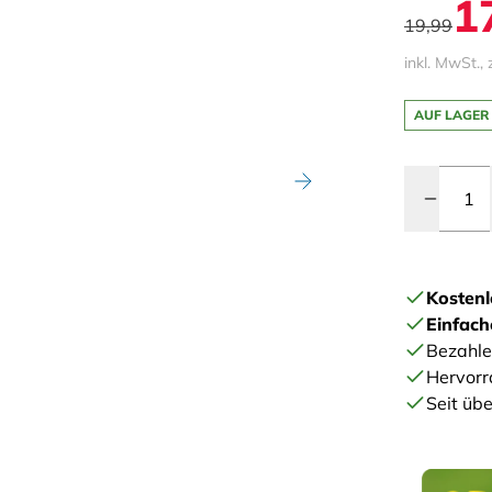
1
19,99
inkl. MwSt., 
AUF LAGER
Menge
Kostenl
Einfac
Bezahle
Hervorr
Seit übe