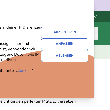
Kundenservice
Hervorragend
-
4.7
/5
ern deiner Präferenzen
AKZEPTIEREN
ANMELDEN
WARENKORB
ssig, sicher und
ANPASSEN
hlst, verwenden wir
GESCHENKE
NEUHEITEN
ANGEBOTE
zogene Daten, wie IP-
ABLEHNEN
nerliste).
te unter „
Cookies
“
NDER FUTTERTISCH
50 Bewertungen
Leicht an den perfekten Platz zu versetzen