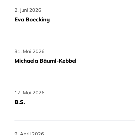
2. Juni 2026
2. Juni 2026
Eva Boecking
31. Mai 2026
31. Mai 2026
Michaela Bäuml-Kebbel
17. Mai 2026
17. Mai 2026
B.S.
9. April 2026
9. April 2026