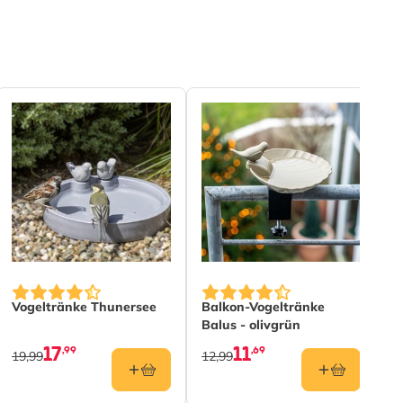
Vogeltränke Thunersee
Balkon-Vogeltränke
Balus - olivgrün
17
11
,99
,69
19,99
12,99