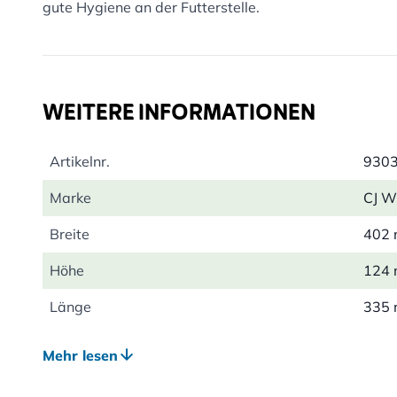
gute Hygiene an der Futterstelle.
WEITERE INFORMATIONEN
Artikelnr.
930
Marke
CJ Wi
Breite
402
Höhe
124
Länge
335
Gewicht
0.79
Mehr lesen
Profitierende
Voge