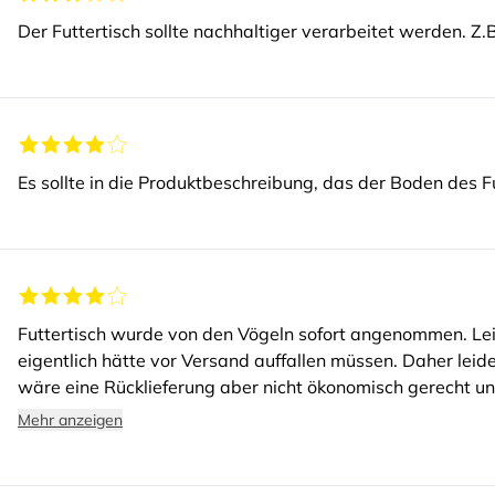
Der Futtertisch sollte nachhaltiger verarbeitet werden. Z.
Es sollte in die Produktbeschreibung, das der Boden des Fu
Futtertisch wurde von den Vögeln sofort angenommen. Lei
eigentlich hätte vor Versand auffallen müssen. Daher leid
wäre eine Rücklieferung aber nicht ökonomisch gerecht u
empfehle ich das Produkt gerne weiter.
Mehr anzeigen