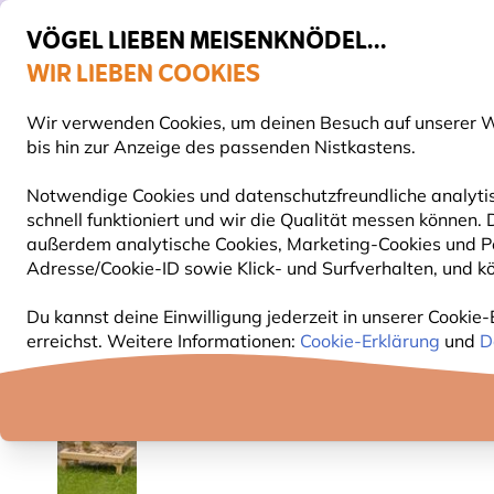
VÖGEL LIEBEN MEISENKNÖDEL...
WIR LIEBEN COOKIES
Gratis Versand ab 49 €
Wir verwenden Cookies, um deinen Besuch auf unserer We
S
bis hin zur Anzeige des passenden Nistkastens.
Notwendige Cookies und datenschutzfreundliche analytis
schnell funktioniert und wir die Qualität messen können
VOGELFUTTER
FUTTERHÄUSER
NISTKÄSTEN
außerdem analytische Cookies, Marketing-Cookies und Pe
Adresse/Cookie-ID sowie Klick- und Surfverhalten, und kö
Vogelfuttersysteme
Futtertische
Stehender Futt
Du kannst deine Einwilligung jederzeit in unserer Cookie-
erreichst. Weitere Informationen:
Cookie-Erklärung
und
D
10% RABATT