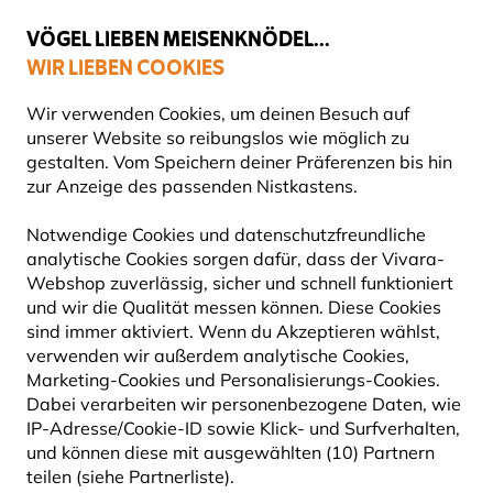
💛
Spätsommer-Boost
: Bis zu
15% sparen
!
VÖGEL LIEBEN MEISENKNÖDEL...
WIR LIEBEN COOKIES
Top-bewertet in 11 Ländern
Gratis Versand ab 49 €
Wir verwenden Cookies, um deinen Besuch auf
unserer Website so reibungslos wie möglich zu
gestalten. Vom Speichern deiner Präferenzen bis hin
zur Anzeige des passenden Nistkastens.
Geschenke
Tassen
Notwendige Cookies und datenschutzfreundliche
analytische Cookies sorgen dafür, dass der Vivara-
30% RABATT
Webshop zuverlässig, sicher und schnell funktioniert
und wir die Qualität messen können. Diese Cookies
sind immer aktiviert. Wenn du Akzeptieren wählst,
verwenden wir außerdem analytische Cookies,
Marketing-Cookies und Personalisierungs-Cookies.
Dabei verarbeiten wir personenbezogene Daten, wie
IP-Adresse/Cookie-ID sowie Klick- und Surfverhalten,
und können diese mit ausgewählten (10) Partnern
teilen (siehe Partnerliste).