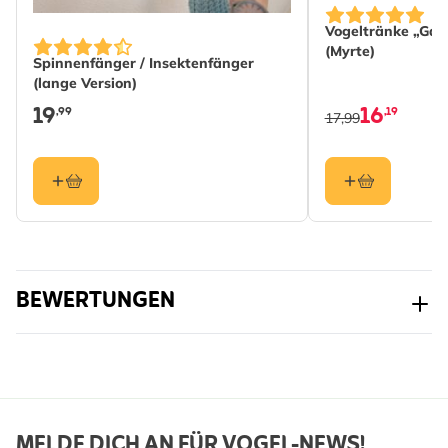
Vogeltränke „Gar
(Myrte)
Spinnenfänger / Insektenfänger
(lange Version)
19
16
,99
,19
17,99
BEWERTUNGEN
MELDE DICH AN FÜR VOGEL-NEWS!