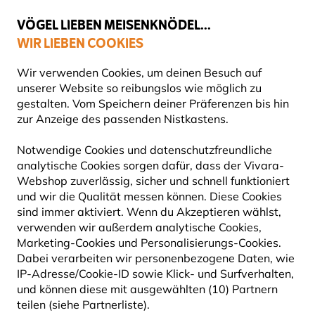
💛
Spätsommer-Boost
: Bis zu
15% sparen
!
VÖGEL LIEBEN MEISENKNÖDEL...
WIR LIEBEN COOKIES
Top-bewertet in 11 Ländern
Gratis Versand ab 49 €
Wir verwenden Cookies, um deinen Besuch auf
unserer Website so reibungslos wie möglich zu
gestalten. Vom Speichern deiner Präferenzen bis hin
zur Anzeige des passenden Nistkastens.
Vogelfuttersysteme
Futterspender für Samen
Notwendige Cookies und datenschutzfreundliche
analytische Cookies sorgen dafür, dass der Vivara-
10% RABATT
Webshop zuverlässig, sicher und schnell funktioniert
und wir die Qualität messen können. Diese Cookies
sind immer aktiviert. Wenn du Akzeptieren wählst,
verwenden wir außerdem analytische Cookies,
Marketing-Cookies und Personalisierungs-Cookies.
Dabei verarbeiten wir personenbezogene Daten, wie
IP-Adresse/Cookie-ID sowie Klick- und Surfverhalten,
und können diese mit ausgewählten (10) Partnern
teilen (siehe Partnerliste).