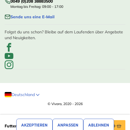
0049 (0)208 38883500
Montag bis Freitag: 09:00 - 17:00
Sende uns eine E-Mail
Folgst du uns schon? Bleibe auf dem Laufenden über Angebote
und Neuigkeiten.
Deutschland
© Vivara, 2020 - 2026
,99
71
AKZEPTIEREN
ANPASSEN
ABLEHNEN
Futterhaus „Shaw“