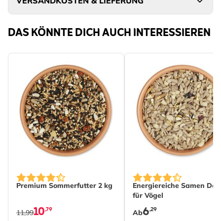
VERSANDKOSTEN & LIEFERUNG
DAS KÖNNTE DICH AUCH INTERESSIEREN
The price depends on th
Premium Sommerfutter 2 kg
Energiereiche Samen Del
für Vögel
10
6
,79
,29
11,99
Ab