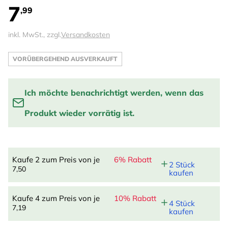
7
,99
inkl. MwSt., zzgl.
Versandkosten
VORÜBERGEHEND AUSVERKAUFT
Ich möchte benachrichtigt werden, wenn das
Produkt wieder vorrätig ist.
Benachrichtige mich, wenn das Produkt wieder auf
Lager ist:
Kaufe 2 zum Preis von je
6% Rabatt
2 Stück
7,50
kaufen
EINTRAGEN
Kaufe 4 zum Preis von je
10% Rabatt
4 Stück
7,19
kaufen