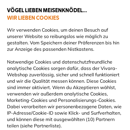
💛
Spätsommer-Boost
: Bis zu
15% sparen
!
VÖGEL LIEBEN MEISENKNÖDEL...
WIR LIEBEN COOKIES
Top-bewertet in 11 Ländern
Gratis Versand ab 49 €
Wir verwenden Cookies, um deinen Besuch auf
unserer Website so reibungslos wie möglich zu
gestalten. Vom Speichern deiner Präferenzen bis hin
zur Anzeige des passenden Nistkastens.
Pflanzen
Bio-Pflanzen
Notwendige Cookies und datenschutzfreundliche
analytische Cookies sorgen dafür, dass der Vivara-
Webshop zuverlässig, sicher und schnell funktioniert
und wir die Qualität messen können. Diese Cookies
sind immer aktiviert. Wenn du Akzeptieren wählst,
verwenden wir außerdem analytische Cookies,
Marketing-Cookies und Personalisierungs-Cookies.
Dabei verarbeiten wir personenbezogene Daten, wie
IP-Adresse/Cookie-ID sowie Klick- und Surfverhalten,
und können diese mit ausgewählten (10) Partnern
teilen (siehe Partnerliste).