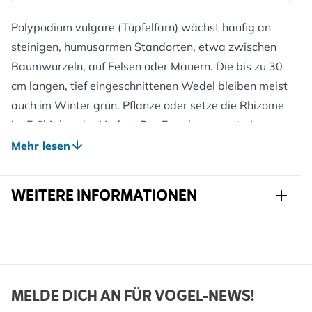
Polypodium vulgare (Tüpfelfarn) wächst häufig an
steinigen, humusarmen Standorten, etwa zwischen
Baumwurzeln, auf Felsen oder Mauern. Die bis zu 30
cm langen, tief eingeschnittenen Wedel bleiben meist
auch im Winter grün. Pflanze oder setze die Rhizome
im Frühjahr oder Herbst. Der Farn bevorzugt einen
halbschattigen bis schattigen Standort mit gut
Mehr lesen
durchlässigem, eher humusarmem Boden. Er ist
winterhart; eine Mulchschicht ist nicht unbedingt
WEITERE INFORMATIONEN
notwendig, kann aber bei Trockenheit helfen. Obwohl
Farne keinen Nektar produzieren, bietet der
Artikelnr.
823520120
Tüpfelfarn mit seinem dichten Wuchs Schutz für
Insekten und kleine Bodenlebewesen. Im Frühjahr
Marke
Kwekerij Verhoeven
kannst du abgestorbene Wedel entfernen, danach
Breite
147 mm
MELDE DICH AN FÜR VOGEL-NEWS!
treibt die Pflanze frisch aus.