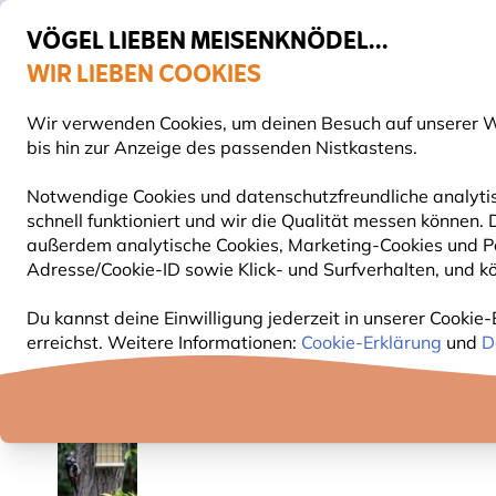
VÖGEL LIEBEN MEISENKNÖDEL...
WIR LIEBEN COOKIES
Gratis Versand ab 49 €
Wir verwenden Cookies, um deinen Besuch auf unserer We
S
bis hin zur Anzeige des passenden Nistkastens.
Notwendige Cookies und datenschutzfreundliche analytis
schnell funktioniert und wir die Qualität messen können
VOGELFUTTER
FUTTERHÄUSER
NISTKÄSTEN
außerdem analytische Cookies, Marketing-Cookies und Pe
Adresse/Cookie-ID sowie Klick- und Surfverhalten, und kö
Vogelfutter
Fettfutter für Vögel
Veganer Energi
Du kannst deine Einwilligung jederzeit in unserer Cookie-
erreichst. Weitere Informationen:
Cookie-Erklärung
und
D
NEU