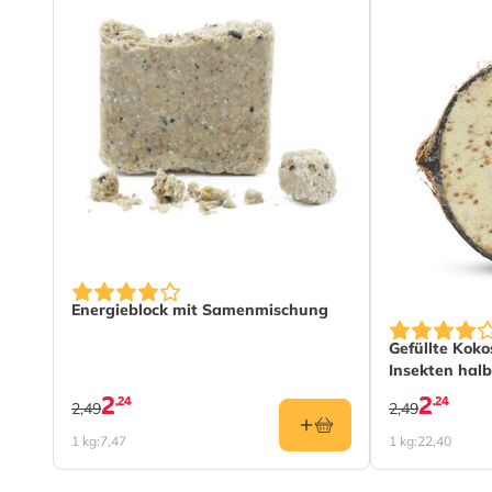
Energieblock mit Samenmischung
Gefüllte Kok
Insekten halb
2
2
,24
,24
2,49
2,49
1 kg:
7,47
1 kg:
22,40