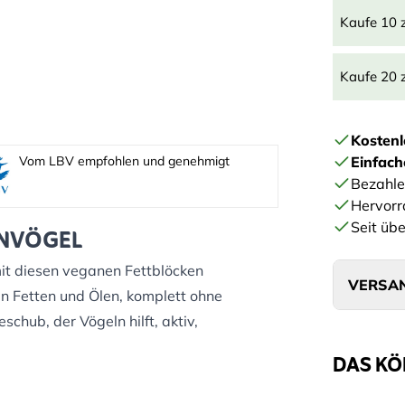
Kaufe 10 
Kaufe 20 
Kostenl
Vom LBV empfohlen und genehmigt
Einfac
Bezahle
Hervorr
Seit übe
ENVÖGEL
it diesen veganen Fettblöcken
VERSAN
en Fetten und Ölen, komplett ohne
schub, der Vögeln hilft, aktiv,
DAS KÖ
 Energie schnell aufzunehmen.
alten Wintern oder in Zeiten, in