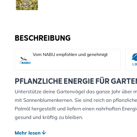
BESCHREIBUNG
Vom NABU empfohlen und genehmigt
PFLANZLICHE ENERGIE FÜR GART
Unterstütze deine Gartenvögel das ganze Jahr über m
mit Sonnenblumenkernen. Sie sind reich an pflanzlich
Palmöl hergestellt und liefern einen nahrhaften Energie
gesund und kräftig zu bleiben.
Die leicht verdauliche Rezeptur ermöglicht es Vögeln,
Mehr lesen
Dadurch sind diese Fettblöcke besonders wertvoll in k