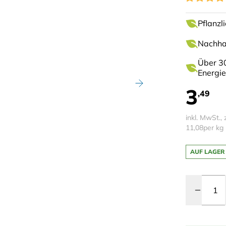
Pflanzl
Nachhal
Über 30
Energie
3
,49
inkl. MwSt., 
11,08
per kg
AUF LAGER
Menge