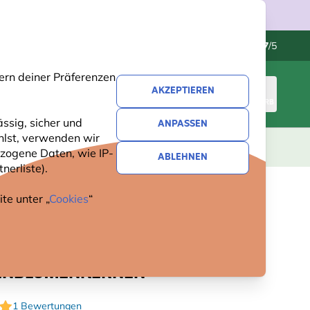
Kundenservice
Hervorragend
-
4.7
/5
ern deiner Präferenzen
AKZEPTIEREN
ANMELDEN
WARENKORB
ssig, sicher und
ANPASSEN
hlst, verwenden wir
GESCHENKE
NEUHEITEN
ANGEBOTE
zogene Daten, wie IP-
ABLEHNEN
nerliste).
te unter „
Cookies
“
ER ENERGIEBLOCK MIT
ÄLTEN
ENBLUMENKERNEN
1 Bewertungen