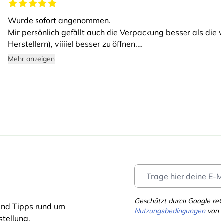
Wurde sofort angenommen.
Mir persönlich gefällt auch die Verpackung besser als die
Herstellern), viiiiel besser zu öffnen.
Gutes Produkt, freue mich über eine vegane Variante.
Mehr anzeigen
Geschützt durch Google r
und Tipps rund um
Nutzungsbedingungen
von 
tellung.