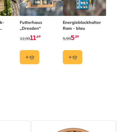
k-
Futterhaus
Energieblockhalter
„Dresden“
Rom - blau
istro“
11
5
,69
,39
12,99
5,99