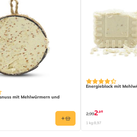
Energieblock mit Mehl
osnuss mit Mehlwürmern und
2
,69
2,99
1 kg:
8,97