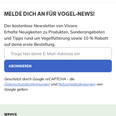
wieder in Betrieb nimmst.
MELDE DICH AN FÜR VOGEL-NEWS!
Hänge den Futterspender an einen stabilen
Aufhängehaken oder Ast - möglichst an einen
Der kostenlose Newsletter von Vivara.
windgeschützten Ort.
Erhalte Neuigkeiten zu Produkten, Sonderangeboten
Ebenfalls in der Clubhouse-Reihe erhältlich: eine
und Tipps rund um Vogelfütterung sowie 10 % Rabatt
alternative Aufhängemethode oder ein Modell zur
auf deine erste Bestellung.
Email Address
Wandbefestigung.
ABONNIEREN
Geschützt durch Google reCAPTCHA - die
Datenschutzbestimmungen
und
Nutzungsbedingungen
von
Google gelten.
SERVICE