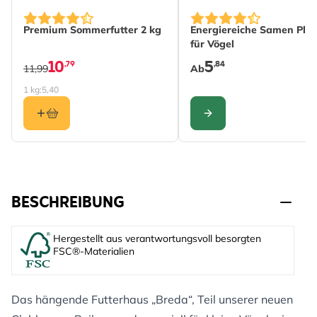
The price depends on th
Premium Sommerfutter 2 kg
Energiereiche Samen Plus
für Vögel
10
5
,79
,84
11,99
Ab
1 kg:
5,40
KONFIGURIEREN
BESCHREIBUNG
Hergestellt aus verantwortungsvoll besorgten
FSC®-Materialien
Das hängende Futterhaus „Breda“, Teil unserer neuen