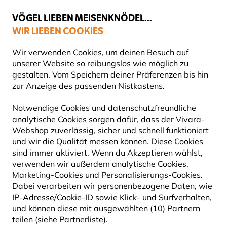
💛
Spätsommer-Boost
: Bis zu
15% sparen
!
VÖGEL LIEBEN MEISENKNÖDEL...
WIR LIEBEN COOKIES
Top-bewertet in 11 Ländern
Gratis Versand ab 49 €
Wir verwenden Cookies, um deinen Besuch auf
unserer Website so reibungslos wie möglich zu
gestalten. Vom Speichern deiner Präferenzen bis hin
zur Anzeige des passenden Nistkastens.
Vogelfuttersysteme
Futterspender für Samen
Notwendige Cookies und datenschutzfreundliche
analytische Cookies sorgen dafür, dass der Vivara-
10% RABATT
Webshop zuverlässig, sicher und schnell funktioniert
und wir die Qualität messen können. Diese Cookies
sind immer aktiviert. Wenn du Akzeptieren wählst,
verwenden wir außerdem analytische Cookies,
Marketing-Cookies und Personalisierungs-Cookies.
Dabei verarbeiten wir personenbezogene Daten, wie
IP-Adresse/Cookie-ID sowie Klick- und Surfverhalten,
und können diese mit ausgewählten (10) Partnern
teilen (siehe Partnerliste).