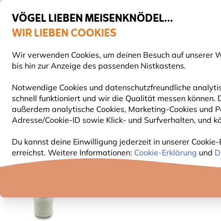
VÖGEL LIEBEN MEISENKNÖDEL...
WIR LIEBEN COOKIES
Gratis Versand ab 49 €
Wir verwenden Cookies, um deinen Besuch auf unserer We
S
bis hin zur Anzeige des passenden Nistkastens.
Notwendige Cookies und datenschutzfreundliche analytis
schnell funktioniert und wir die Qualität messen können
VOGELFUTTER
FUTTERHÄUSER
NISTKÄSTEN
außerdem analytische Cookies, Marketing-Cookies und Pe
Adresse/Cookie-ID sowie Klick- und Surfverhalten, und kö
Vogelfutter
Fettfutter für Vögel
Premium Gartenv
Du kannst deine Einwilligung jederzeit in unserer Cookie-
erreichst. Weitere Informationen:
Cookie-Erklärung
und
D
10% RABATT