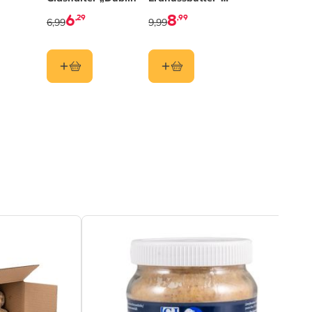
Glashalter „Dublin“
6
8
,29
,99
6,99
9,99