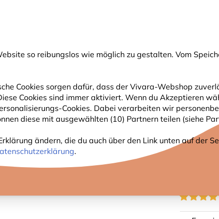
💛
Spätsommer-Boost
: Bis zu
15% sparen
!
bsite so reibungslos wie möglich zu gestalten. Vom Speich
uche
che Cookies sorgen dafür, dass der Vivara-Webshop zuverlä
. Diese Cookies sind immer aktiviert. Wenn du Akzeptieren wä
GARTENTIERE
PFLANZEN
NATURBEOBACHTUNG
rsonalisierungs-Cookies. Dabei verarbeiten wir personenbe
nnen diese mit ausgewählten (10) Partnern teilen (siehe Part
ögel-Erdnussbutter – energiereich
Erklärung ändern, die du auch über den Link unten auf der Sei
PREMI
atenschutzerklärung
.
ERDNU