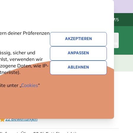
Kundenservice
Hervorragend
-
4.7
/5
ern deiner Präferenzen
AKZEPTIEREN
ANMELDEN
WARENKORB
ssig, sicher und
ANPASSEN
hlst, verwenden wir
GESCHENKE
NEUHEITEN
ANGEBOTE
zogene Daten, wie IP-
ABLEHNEN
nerliste).
te unter „
Cookies
“
UM GARTENVÖGEL-
SSBUTTER – ENERGIEREICH
22 Bewertungen