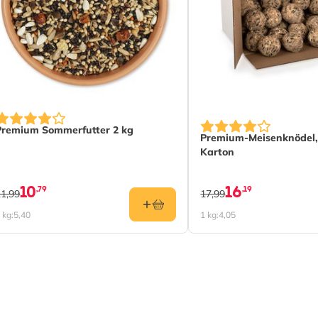
Premium Sommerfutter 2 kg
Premium-Meisenknödel,
Karton
10
16
,79
,19
11,99
17,99
 kg:
5,40
1 kg:
4,05