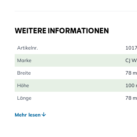
• in Zusammenarbeit mit Ornithologen von Naturschu
• mit einer Extraportion Talg für noch mehr Energie; se
Gartenvögeln
WEITERE INFORMATIONEN
Artikelnr.
101
Marke
CJ Wi
Breite
78 
Höhe
100
Länge
78 
Gewicht
0.33
Mehr lesen
Kalorien pro 100g
716
Hauptzutaten
Erdn