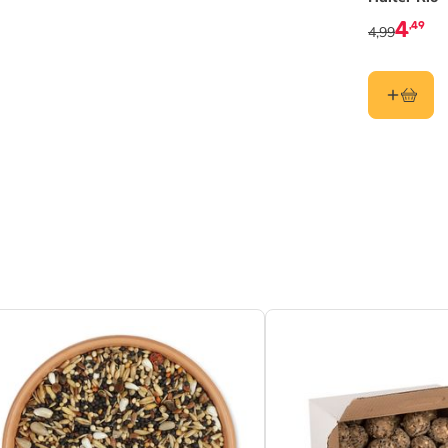
enblumenherzen
4
,49
4,99
htigkeit 2.77%, Rohprotein 14.16%,
ett 67.54%, Rohfaser 1.15%, Rohasche
%, Kohlenhydrate 12.81%
ielles Futterhaus
l