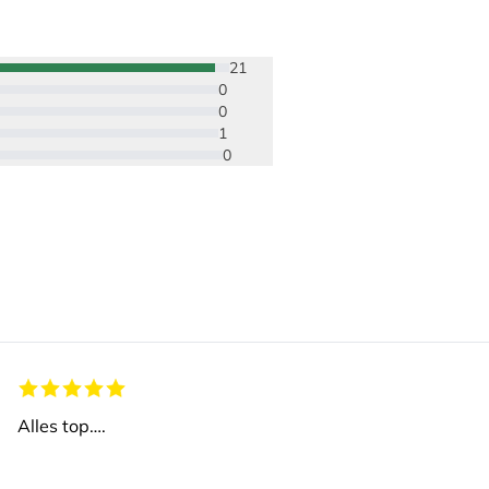
21
0
0
1
0
Alles top….