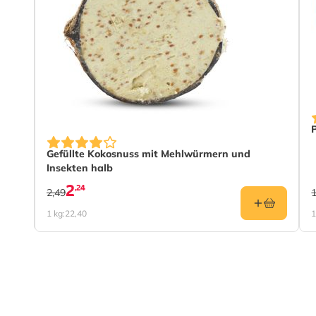
Gefüllte Kokosnuss mit Mehlwürmern und
Insekten halb
2
,24
2,49
1 kg:
22,40
1