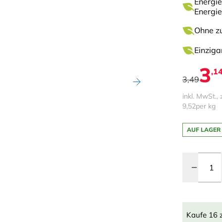
Energie
Energi
Ohne zu
Einziga
3
,1
3,49
inkl. MwSt., 
9,52
per kg
AUF LAGER
Menge
Kaufe 16 