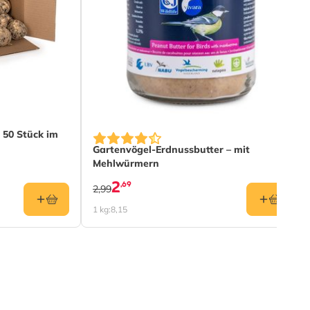
 50 Stück im
Gartenvögel-Erdnussbutter – mit
Mehlwürmern
2
,69
2,99
1 kg:
8,15