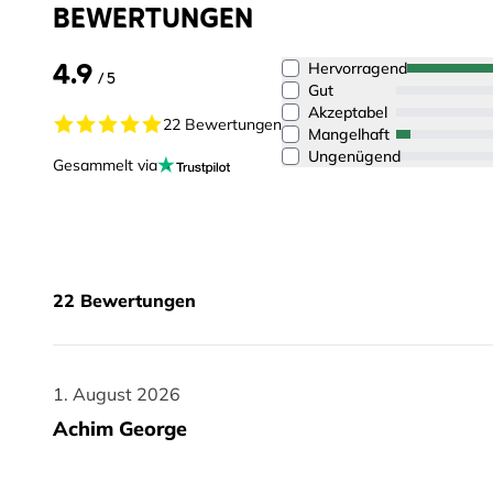
BEWERTUNGEN
4.9
Hervorragend
/ 5
Gut
Akzeptabel
22 Bewertungen
Mangelhaft
Ungenügend
Gesammelt via
22
Bewertungen
1. August 2026
1. August 2026
Achim George