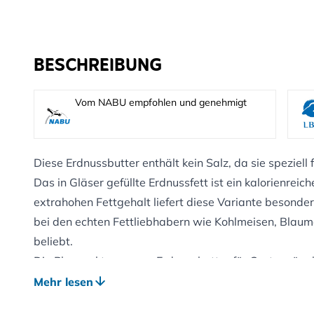
BESCHREIBUNG
Vom NABU empfohlen und genehmigt
Diese Erdnussbutter enthält kein Salz, da sie speziell
Das in Gläser gefüllte Erdnussfett ist ein kalorienreich
extrahohen Fettgehalt liefert diese Variante besonders
bei den echten Fettliebhabern wie Kohlmeisen, Blau
beliebt.
Die Pluspunkte unserer Erdnussbutter für Gartenvögel
• nahrhaft und kalorienreich
Mehr lesen
• ohne schädliche Zutaten wie Salz und gebrannte E