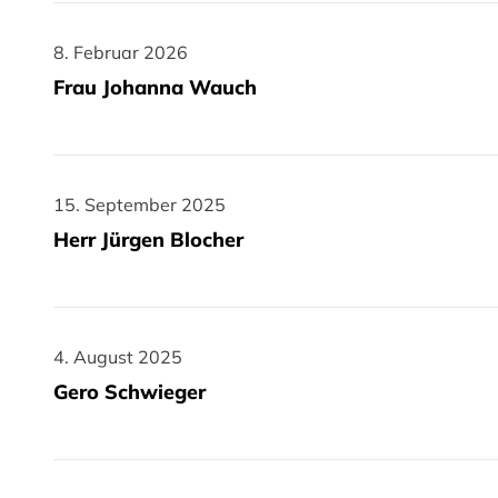
8. Februar 2026
8. Februar 2026
Frau Johanna Wauch
15. September 2025
15. September 2025
Herr Jürgen Blocher
4. August 2025
4. August 2025
Gero Schwieger