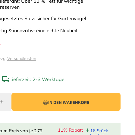
lieferant: Über 60 % Fett für wichtige
ereserven
gesetztes Salz: sicher für Gartenvögel
rtig & innovativ: eine echte Neuheit
4
zzgl.
Versandkosten
Lieferzeit: 2-3 Werktage
IN DEN WARENKORB
11% Rabatt
zum Preis von je
16 Stück
2,79