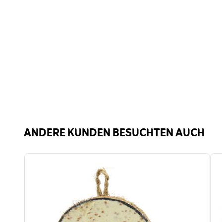
Sonn
Analytische
Feuc
Bestandteile
Rohf
1.39
Fütterungsmethode
Spez
Profitierende
Voge
Gartentiere
ANDERE KUNDEN BESUCHTEN AUCH