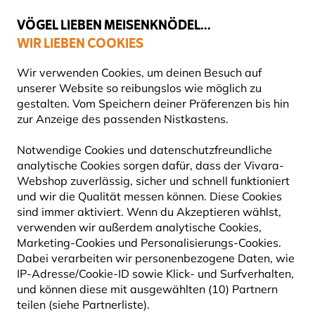
💛
Spätsommer-Boost
: Bis zu
15% sparen
!
VÖGEL LIEBEN MEISENKNÖDEL...
WIR LIEBEN COOKIES
Top-bewertet in 11 Ländern
Wir verwenden Cookies, um deinen Besuch auf
unserer Website so reibungslos wie möglich zu
gestalten. Vom Speichern deiner Präferenzen bis hin
DIESE SEITE IST AUSGEFLOGEN...
zur Anzeige des passenden Nistkastens.
Notwendige Cookies und datenschutzfreundliche
analytische Cookies sorgen dafür, dass der Vivara-
Webshop zuverlässig, sicher und schnell funktioniert
und wir die Qualität messen können. Diese Cookies
sind immer aktiviert. Wenn du Akzeptieren wählst,
verwenden wir außerdem analytische Cookies,
Marketing-Cookies und Personalisierungs-Cookies.
Dabei verarbeiten wir personenbezogene Daten, wie
IP-Adresse/Cookie-ID sowie Klick- und Surfverhalten,
und können diese mit ausgewählten (10) Partnern
teilen (siehe Partnerliste).