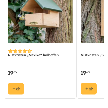
Länge
172 mm
Gewicht
0.798 kg
Mehr lesen
Profitierende
Vogel
Gartentiere
Vogelart
Rotkehlchen, Singdrossel,
Zaunkönig
Farbe
Grün, Braun
Nistkasten „Mexiko“ halboffen
Nistkasten „Sa
Material
Holz (FSC® 100%)
19
19
,99
,99
Einfluglochgrösse
Half Open