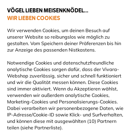
💛
Spätsommer-Boost
: Bis zu
15% sparen
!
VÖGEL LIEBEN MEISENKNÖDEL...
WIR LIEBEN COOKIES
Top-bewertet in 11 Ländern
Gratis Versand ab 49 €
Wir verwenden Cookies, um deinen Besuch auf
unserer Website so reibungslos wie möglich zu
gestalten. Vom Speichern deiner Präferenzen bis hin
zur Anzeige des passenden Nistkastens.
Nistkästen
Nistkästen aus Holz
Notwendige Cookies und datenschutzfreundliche
analytische Cookies sorgen dafür, dass der Vivara-
Webshop zuverlässig, sicher und schnell funktioniert
und wir die Qualität messen können. Diese Cookies
sind immer aktiviert. Wenn du Akzeptieren wählst,
verwenden wir außerdem analytische Cookies,
Marketing-Cookies und Personalisierungs-Cookies.
Dabei verarbeiten wir personenbezogene Daten, wie
IP-Adresse/Cookie-ID sowie Klick- und Surfverhalten,
und können diese mit ausgewählten (10) Partnern
teilen (siehe Partnerliste).