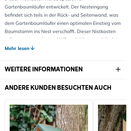
Gartenbaumläufer entwickelt. Der Nesteingang
befindet sich teils in der Rück- und Seitenwand, was
dem Gartenbaumläufer einen optimalen Einstieg vom
Baumstamm ins Nest verschafft. Dieser Nistkasten
sollte vorzugsweise zur Hälfte mit Nistmaterial wie
Walderde ausgestattet werden.
Mehr lesen
Gewicht: ca. 0,87 kg
WEITERE INFORMATIONEN
Artikelnr.
901200119
ANDERE KUNDEN BESUCHTEN AUCH
Marke
CJ Wildlife
Breite
186 mm
Höhe
272 mm