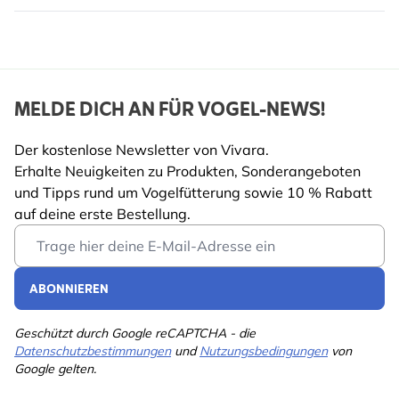
WARUM VIVARA?
Vivara Nistkästen werden gemeinsam mit Wildtier-
Experten entwickelt und sind sicher, praktisch und
umweltfreundlich.
MELDE DICH AN FÜR VOGEL-NEWS!
Der kostenlose Newsletter von Vivara.
Erhalte Neuigkeiten zu Produkten, Sonderangeboten
und Tipps rund um Vogelfütterung sowie 10 % Rabatt
auf deine erste Bestellung.
Email Address
ABONNIEREN
Geschützt durch Google reCAPTCHA - die
Datenschutzbestimmungen
und
Nutzungsbedingungen
von
Google gelten.