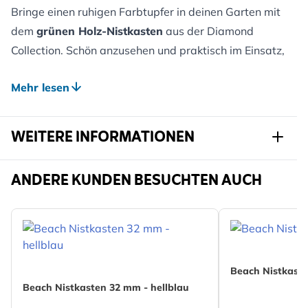
Bringe einen ruhigen Farbtupfer in deinen Garten mit
dem
grünen Holz-Nistkasten
aus der Diamond
Collection. Schön anzusehen und praktisch im Einsatz,
bietet dieser Nistkasten kleinen Gartenvögeln einen
Mehr lesen
sicheren, gemütlichen Platz zum Nisten und fügt sich
harmonisch in Hecken, Zäune oder Wände ein.
Gefertigt aus FSC®-zertifiziertem Holz.
WEITERE INFORMATIONEN
PRAKTISCHES DESIGN FÜR DIE TÄGLICHE
VOGELPFLEGE
Artikelnr.
900400119
ANDERE KUNDEN BESUCHTEN AUCH
Der Nistkasten wurde für Vögel und Menschen
Marke
CJ Wildlife
gleichermaßen durchdacht. Ein stabiler Metallhänger
Breite
150 mm
sorgt für sicheren Halt, während die seitlich zu
öffnende Klappe die Reinigung zwischen den
Höhe
235 mm
Brutsaisons schnell und unkompliziert macht.
Beach Nistkaste
Länge
210 mm
Beach Nistkasten 32 mm - hellblau
Integrierte Ablauflöcher halten das Innere trocken,