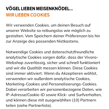
💛
Spätsommer-Boost
: Bis zu
15% sparen
!
VÖGEL LIEBEN MEISENKNÖDEL...
WIR LIEBEN COOKIES
Top-bewertet in 11 Ländern
Gratis Versand ab 49 €
Wir verwenden Cookies, um deinen Besuch auf
unserer Website so reibungslos wie möglich zu
gestalten. Vom Speichern deiner Präferenzen bis hin
zur Anzeige des passenden Nistkastens.
Nistkästen
Nistkästen aus Holz
Notwendige Cookies und datenschutzfreundliche
analytische Cookies sorgen dafür, dass der Vivara-
Webshop zuverlässig, sicher und schnell funktioniert
DIAMOND NISTKASTEN 32 MM
und wir die Qualität messen können. Diese Cookies
sind immer aktiviert. Wenn du Akzeptieren wählst,
- GRÜN
verwenden wir außerdem analytische Cookies,
Marketing-Cookies und Personalisierungs-Cookies.
1 Bewertungen
Dabei verarbeiten wir personenbezogene Daten, wie
IP-Adresse/Cookie-ID sowie Klick- und Surfverhalten,
und können diese mit ausgewählten (10) Partnern
Allrounder: ideal für Meisen, Spatzen uvm.
teilen (siehe Partnerliste).