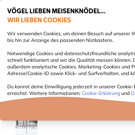
VÖGEL LIEBEN MEISENKNÖDEL...
WIR LIEBEN COOKIES
Gratis Versand ab 49 €
Wir verwenden Cookies, um deinen Besuch auf unserer We
S
bis hin zur Anzeige des passenden Nistkastens.
Notwendige Cookies und datenschutzfreundliche analytis
schnell funktioniert und wir die Qualität messen können
VOGELFUTTER
FUTTERHÄUSER
NISTKÄSTEN
außerdem analytische Cookies, Marketing-Cookies und Pe
Adresse/Cookie-ID sowie Klick- und Surfverhalten, und kö
Vogelfuttersysteme
Aufhängesysteme
Pfahlsys
Du kannst deine Einwilligung jederzeit in unserer Cookie-
erreichst. Weitere Informationen:
Cookie-Erklärung
und
D
10% RABATT