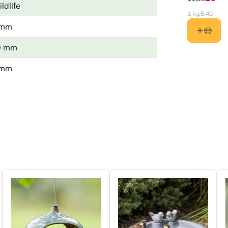
ldlife
1 kg:
5,40
 mm
0 mm
 mm
 kg
l, Kunststoff