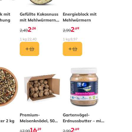
k mit
Gefüllte Kokosnuss
Energieblock mit
hung
mit Mehlwürmern
Mehlwürmern
und Insekten halb
2
2
,24
,69
2,49
2,99
1 kg:
22,40
1 kg:
8,97
Premium-
Gartenvögel-
er 2 kg
Meisenknödel, 50
Erdnussbutter – mit
Stück im Karton
Mehlwürmern
16
2
,19
,69
17,99
2,99