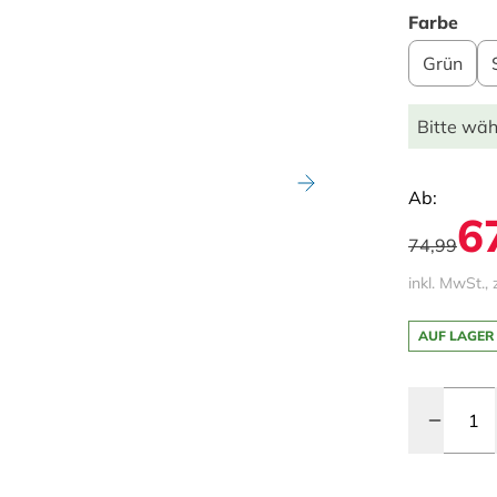
Farbe
Grün
Bitte wäh
Ab:
6
74,99
inkl. MwSt., 
AUF LAGER
Menge