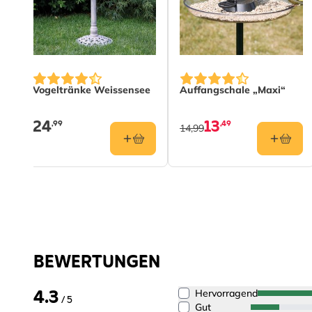
Vogeltränke Weissensee
Auffangschale „Maxi“
24
13
,99
,49
14,99
BEWERTUNGEN
4.3
Hervorragend
/ 5
Gut