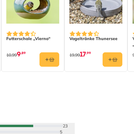
Futterschale „Vierno“
Vogeltränke Thunersee
9
17
,89
,99
10,99
19,99
23
5