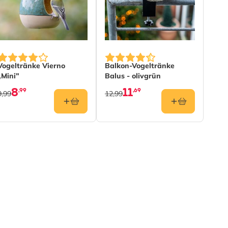
Vogeltränke Vierno
Balkon-Vogeltränke
„Mini”
Balus - olivgrün
8
11
,99
,69
9,99
12,99