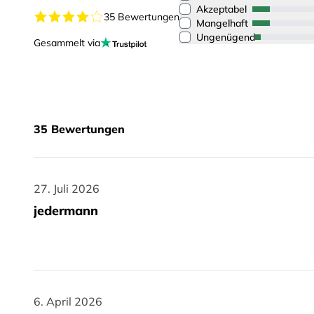
Akzeptabel
35 Bewertungen
Mangelhaft
Ungenügend
Gesammelt via
35
Bewertungen
27. Juli 2026
27. Juli 2026
jedermann
6. April 2026
6. April 2026