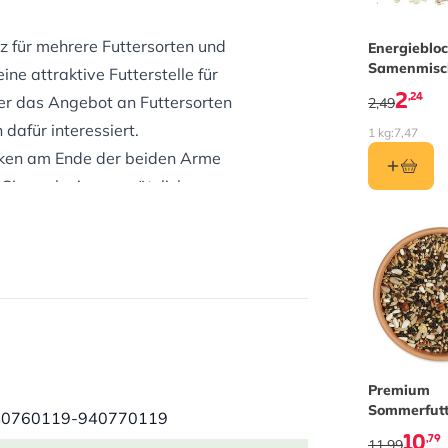
z für mehrere Futtersorten und
Energiebloc
Samenmisc
ne attraktive Futterstelle für
2
,24
er das Angebot an Futtersorten
2,49
 dafür interessiert.
1 kg:
7,47
aken am Ende der beiden Arme
Sie noch einen zusätzlichen
 Schalen montieren: eine für
s Wasser. Bei langanhaltendem,
Wasserschalen nicht einfrieren zu
ören.
sich mühelos zusammenbauen. Der
und festen Halt bietet. Dieses
net.
Premium
Sommerfutt
40760119-940770119
10
,79
11,99