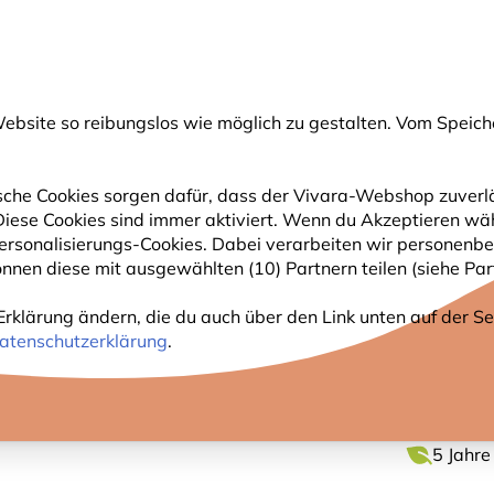
💛
Spätsommer-Boost
: Bis zu
15% sparen
!
bsite so reibungslos wie möglich zu gestalten. Vom Speich
uche
che Cookies sorgen dafür, dass der Vivara-Webshop zuverlä
. Diese Cookies sind immer aktiviert. Wenn du Akzeptieren wä
GARTENTIERE
PFLANZEN
NATURBEOBACHTUNG
rsonalisierungs-Cookies. Dabei verarbeiten wir personenbe
nnen diese mit ausgewählten (10) Partnern teilen (siehe Part
tem (Basisfuß)
Erklärung ändern, die du auch über den Link unten auf der Sei
PFAHL
atenschutzerklärung
.
5 Jahre