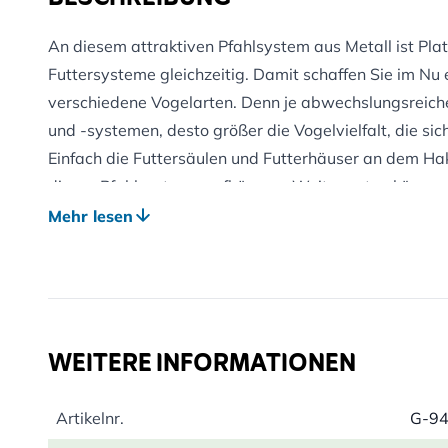
An diesem attraktiven Pfahlsystem aus Metall ist Plat
Futtersysteme gleichzeitig. Damit schaffen Sie im Nu ei
verschiedene Vogelarten. Denn je abwechslungsreich
und -systemen, desto größer die Vogelvielfalt, die sich
Einfach die Futtersäulen und Futterhäuser an dem H
dieses Pfahlsystems aufhängen. Weiter unten können 
Haken für kleinere Leckerbissen befestigen sowie zwei
Mehr lesen
Futtermischungen oder Mehlwürmer, eine für frische
strengem Frost ist es ratsam, das Wasser in unseren 
lassen. Eis dehnt sich aus und kann die Schüssel zerst
Das Pfahlsystem besteht aus drei Teilen und lässt 
WEITERE INFORMATIONEN
Pfahl steckt in einem Basisfuß, der auf jedem Untergr
Pfahlsystem ist für viele unserer Futtersysteme geeig
Artikelnr.
G-9