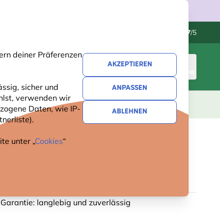
Kundenservice
Hervorragend
-
4.7
/5
ern deiner Präferenzen
AKZEPTIEREN
ANMELDEN
WARENKORB
ssig, sicher und
ANPASSEN
hlst, verwenden wir
GESCHENKE
NEUHEITEN
ANGEBOTE
zogene Daten, wie IP-
ABLEHNEN
nerliste).
te unter „
Cookies
“
SYSTEM (BASISFUSS)
35 Bewertungen
 Garantie: langlebig und zuverlässig