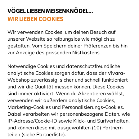
💛
Spätsommer-Boost
: Bis zu
15% sparen
!
VÖGEL LIEBEN MEISENKNÖDEL...
WIR LIEBEN COOKIES
Top-bewertet in 11 Ländern
Gratis Versand ab 49 €
Wir verwenden Cookies, um deinen Besuch auf
unserer Website so reibungslos wie möglich zu
gestalten. Vom Speichern deiner Präferenzen bis hin
zur Anzeige des passenden Nistkastens.
SONDERANGEBOTE
Notwendige Cookies und datenschutzfreundliche
analytische Cookies sorgen dafür, dass der Vivara-
Webshop zuverlässig, sicher und schnell funktioniert
und wir die Qualität messen können. Diese Cookies
8609
Produkte
sind immer aktiviert. Wenn du Akzeptieren wählst,
verwenden wir außerdem analytische Cookies,
Marketing-Cookies und Personalisierungs-Cookies.
Dabei verarbeiten wir personenbezogene Daten, wie
5% RABATT
10% RABATT
IP-Adresse/Cookie-ID sowie Klick- und Surfverhalten,
und können diese mit ausgewählten (10) Partnern
teilen (siehe Partnerliste).