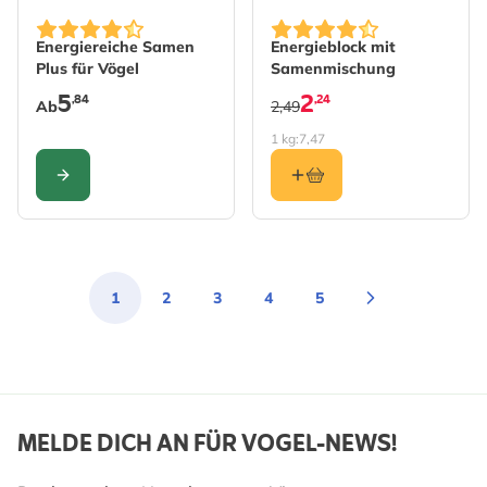
The price depends on the options chosen on the produc
Energiereiche Samen
Energieblock mit
Plus für Vögel
Samenmischung
5
2
,84
,24
Ab
2,49
1 kg:
7,47
KONFIGURIEREN
1
2
3
4
5
Sie lesen gerade die Seite
Seite
Seite
Seite
Seite
MELDE DICH AN FÜR VOGEL-NEWS!