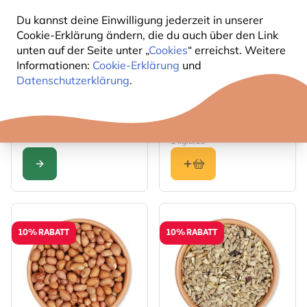
Du kannst deine Einwilligung jederzeit in unserer
Cookie-Erklärung ändern, die du auch über den Link
unten auf der Seite unter „
Cookies
“ erreichst. Weitere
Informationen:
Cookie-Erklärung
und
The price depends on the options chosen on the produc
Datenschutzerklärung
.
Premium Igel-
Gartenvögel-
Kraftfutter
Erdnussbutter – mit
Mehlwürmern
9
2
,49
,69
Ab
2,99
1 kg:
8,15
KONFIGURIEREN
10% RABATT
10% RABATT