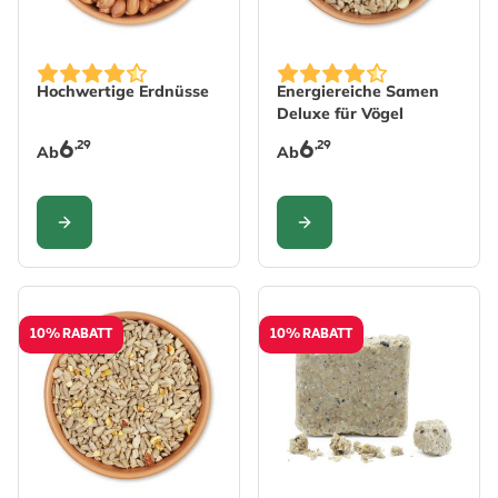
The price depends on the options chosen on the produc
The price depends on the 
Hochwertige Erdnüsse
Energiereiche Samen
Deluxe für Vögel
6
6
,29
,29
Ab
Ab
KONFIGURIEREN
KONFIGURIEREN
10% RABATT
10% RABATT