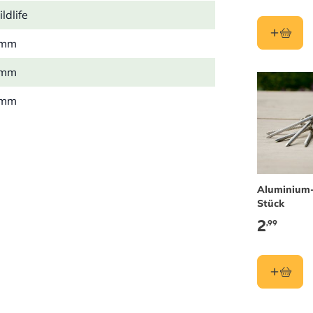
ldlife
 mm
 mm
 mm
1 kg
l
Aluminium-
meise, Kleiber, Trauerschnäpper
Stück
2
,99
n
m