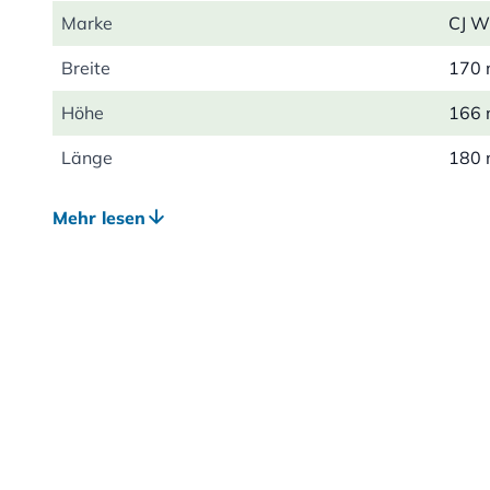
Marke
CJ Wi
Breite
170
Höhe
166
Länge
180
Gewicht
0.15
Mehr lesen
Profitierende
Voge
Gartentiere
Vogelart
Kohl
Farbe
Brau
Einfluglochgrösse
32m