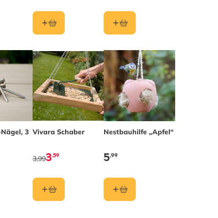
Nägel, 3
Vivara Schaber
Nestbauhilfe „Apfel“
3
5
,59
,99
3,99