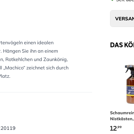
VERSAN
rtenvögeln einen idealen
DAS KÖ
r. Hängen Sie ihn an einem
en, Rotkehlchen und Zaunkönig,
„Machico“ zeichnet sich durch
latz.
Schaumrein
Nistkästen,
Vogelbäder
12
,99
220119
Futterspen