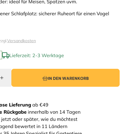
der: ideal für Meisen, Spatzen uvm.
ner Schlafplatz: sicherer Ruheort für einen Vogel
zzgl.
Versandkosten
Lieferzeit: 2-3 Werktage
IN DEN WARENKORB
ose Lieferung
ab €49
he Rückgabe
innerhalb von 14 Tagen
 jetzt oder später, wie du möchtest
agend bewertet in 11 Ländern
r 35 Jahren Spezialist für Gartentiere