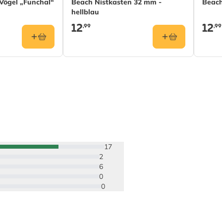
 Vögel „Funchal“
Beach Nistkasten 32 mm -
Beach
hellblau
12
12
,99
,99
17
2
6
0
0