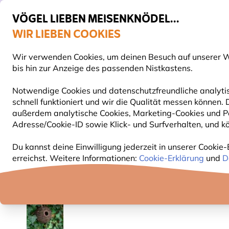
VÖGEL LIEBEN MEISENKNÖDEL...
WIR LIEBEN COOKIES
Gratis Versand ab 49 €
Wir verwenden Cookies, um deinen Besuch auf unserer We
S
bis hin zur Anzeige des passenden Nistkastens.
Notwendige Cookies und datenschutzfreundliche analytis
schnell funktioniert und wir die Qualität messen können
VOGELFUTTER
FUTTERHÄUSER
NISTKÄSTEN
außerdem analytische Cookies, Marketing-Cookies und Pe
Adresse/Cookie-ID sowie Klick- und Surfverhalten, und kö
Nistkästen
Zubehör für Nistkästen
Unterschlupf
Du kannst deine Einwilligung jederzeit in unserer Cookie-
erreichst. Weitere Informationen:
Cookie-Erklärung
und
D