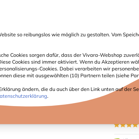
💛
Spätsommer-Boost
: Bis zu
15% sparen
!
bsite so reibungslos wie möglich zu gestalten. Vom Speich
uche
che Cookies sorgen dafür, dass der Vivara-Webshop zuverlä
. Diese Cookies sind immer aktiviert. Wenn du Akzeptieren wä
GARTENTIERE
PFLANZEN
NATURBEOBACHTUNG
rsonalisierungs-Cookies. Dabei verarbeiten wir personenbe
nnen diese mit ausgewählten (10) Partnern teilen (siehe Part
 für Vögel „Machico“ 32 mm
Erklärung ändern, die du auch über den Link unten auf der Sei
UNTER
atenschutzerklärung
.
„MACH