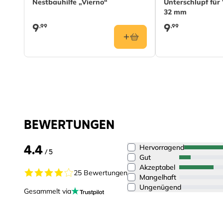
Nestbauhilfe „Vierno“
Unterschlupf für
32 mm
9
9
,99
,99
BEWERTUNGEN
4.4
Hervorragend
/ 5
Gut
Akzeptabel
25 Bewertungen
Mangelhaft
Ungenügend
Gesammelt via