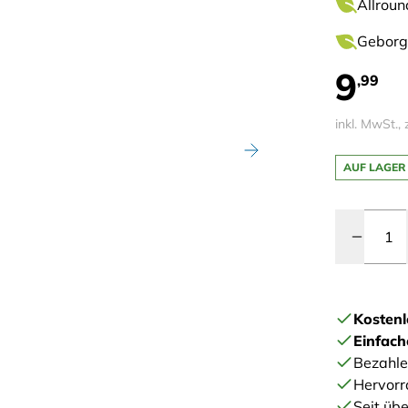
Allroun
Geborge
9
,99
inkl. MwSt., 
AUF LAGER
Menge
Kostenl
Einfac
Bezahle
Hervorr
Seit übe