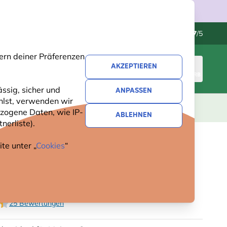
Kundenservice
Hervorragend
-
4.7
/5
ern deiner Präferenzen
AKZEPTIEREN
ANMELDEN
WARENKORB
ssig, sicher und
ANPASSEN
hlst, verwenden wir
GESCHENKE
NEUHEITEN
ANGEBOTE
zogene Daten, wie IP-
ABLEHNEN
nerliste).
te unter „
Cookies
“
SCHLUPF FÜR VÖGEL
ICO“ 32 MM
25 Bewertungen