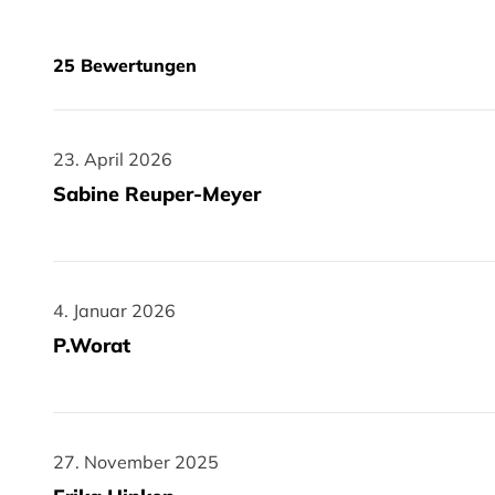
25
Bewertungen
23. April 2026
23. April 2026
Sabine Reuper-Meyer
4. Januar 2026
4. Januar 2026
P.Worat
27. November 2025
27. November 2025