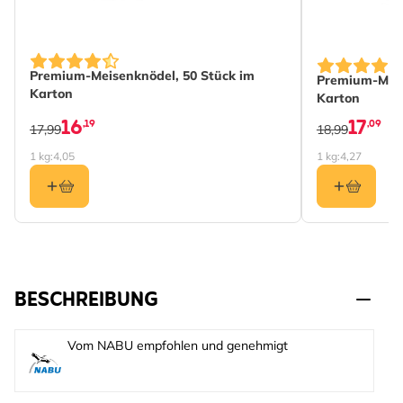
Premium-Meisenknödel, 50 Stück im
Premium-Meis
Karton
Karton
16
17
,19
,09
17,99
18,99
1 kg:
4,05
1 kg:
4,27
BESCHREIBUNG
Vom NABU empfohlen und genehmigt