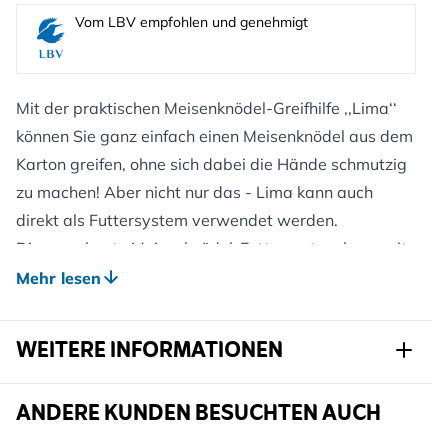
Vom LBV empfohlen und genehmigt
Mit der praktischen Meisenknödel-Greifhilfe ‚‚Lima‘‘
können Sie ganz einfach einen Meisenknödel aus dem
Karton greifen, ohne sich dabei die Hände schmutzig
zu machen! Aber nicht nur das - Lima kann auch
direkt als Futtersystem verwendet werden.
Dieses robuste Meisenknödel-Futtersystem kann mit
allen unseren hochwertigen Meisenknödeln
Mehr lesen
kombiniert werden. Dieses kalorienreiche Vogelfutter
ist besonders in den kälteren Monaten und während
WEITERE INFORMATIONEN
der Brutzeit beliebt, wenn die Vögel alle Energie
brauchen, die sie bekommen können. Dieses
Artikelnr.
978210119
ANDERE KUNDEN BESUCHTEN AUCH
kompakte und vielseitige Futtersystem kann in allen
Arten von Außenbereichen aufgehangen werden, von
Marke
CJ Wildlife