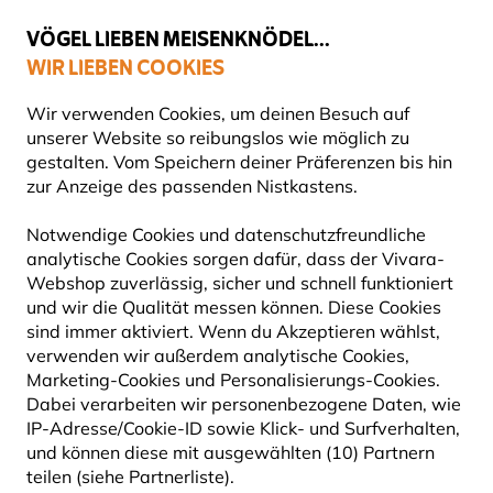
💛
Spätsommer-Boost
: Bis zu
15% sparen
!
VÖGEL LIEBEN MEISENKNÖDEL...
WIR LIEBEN COOKIES
Gratis Versand ab 49 €
Wir verwenden Cookies, um deinen Besuch auf
unserer Website so reibungslos wie möglich zu
gestalten. Vom Speichern deiner Präferenzen bis hin
zur Anzeige des passenden Nistkastens.
Vogelfuttersysteme
Meisenknödelhalter
Notwendige Cookies und datenschutzfreundliche
analytische Cookies sorgen dafür, dass der Vivara-
10% RABATT
Webshop zuverlässig, sicher und schnell funktioniert
und wir die Qualität messen können. Diese Cookies
sind immer aktiviert. Wenn du Akzeptieren wählst,
verwenden wir außerdem analytische Cookies,
Marketing-Cookies und Personalisierungs-Cookies.
Dabei verarbeiten wir personenbezogene Daten, wie
IP-Adresse/Cookie-ID sowie Klick- und Surfverhalten,
und können diese mit ausgewählten (10) Partnern
teilen (siehe Partnerliste).