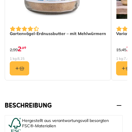
The pri
Gartenvögel-Erdnussbutter – mit Mehlwürmern
Variati
2
1
,69
2,99
15,45
1 kg:
8,15
1 kg:
7,49
BESCHREIBUNG
Hergestellt aus verantwortungsvoll besorgten
FSC®-Materialien