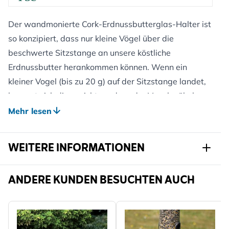
Der wandmonierte Cork-Erdnussbutterglas-Halter ist
so konzipiert, dass nur kleine Vögel über die
beschwerte Sitzstange an unsere köstliche
Erdnussbutter herankommen können. Wenn ein
kleiner Vogel (bis zu 20 g) auf der Sitzstange landet,
bewegt sich diese nicht, so dass der Vogel mühelos
an das Futter herankommt. Wenn große Vögel oder
Mehr lesen
Eichhörnchen auf der Sitzstange landen, kippt sie
vom Futterhäuschen weg.
WEITERE INFORMATIONEN
Dieses Cork-Modell lässt sich leicht an einer Wand,
einem Zaun oder einem Baumstamm befestigen. Wir
Artikelnr.
351890119
ANDERE KUNDEN BESUCHTEN AUCH
haben auch pfahlmontierte und hängende Cork-
Modelle entwickelt, sodass es für jeden Garten oder
Marke
CJ Wildlife
Außenbereich das passende Modell gibt.
Breite
194 mm
Sie können jedes unserer Erdnussbuttergläser, deren