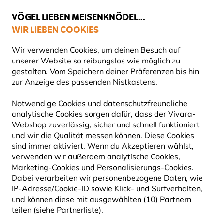
💛
Spätsommer-Boost
: Bis zu
15% sparen
!
VÖGEL LIEBEN MEISENKNÖDEL...
WIR LIEBEN COOKIES
Top-bewertet in 11 Ländern
Gratis Versand ab 49 €
Wir verwenden Cookies, um deinen Besuch auf
unserer Website so reibungslos wie möglich zu
gestalten. Vom Speichern deiner Präferenzen bis hin
zur Anzeige des passenden Nistkastens.
Vogelfuttersysteme
Erdnussbutterhäuser für Vögel
Notwendige Cookies und datenschutzfreundliche
analytische Cookies sorgen dafür, dass der Vivara-
10% RABATT
Webshop zuverlässig, sicher und schnell funktioniert
und wir die Qualität messen können. Diese Cookies
sind immer aktiviert. Wenn du Akzeptieren wählst,
verwenden wir außerdem analytische Cookies,
Marketing-Cookies und Personalisierungs-Cookies.
Dabei verarbeiten wir personenbezogene Daten, wie
IP-Adresse/Cookie-ID sowie Klick- und Surfverhalten,
und können diese mit ausgewählten (10) Partnern
teilen (siehe Partnerliste).