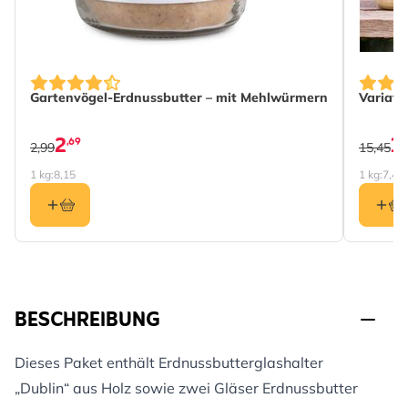
The pri
Gartenvögel-Erdnussbutter – mit Mehlwürmern
Variati
2
1
,69
2,99
15,45
1 kg:
8,15
1 kg:
7,49
BESCHREIBUNG
Dieses Paket enthält Erdnussbutterglashalter
„Dublin“ aus Holz sowie zwei Gläser Erdnussbutter