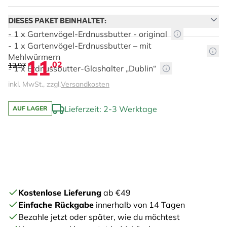
DIESES PAKET BEINHALTET:
- 1 x Gartenvögel-Erdnussbutter - original
- 1 x Gartenvögel-Erdnussbutter – mit
Mehlwürmern
11
,02
12,97
- 1 x Erdnussbutter-Glashalter „Dublin“
inkl. MwSt., zzgl.
Versandkosten
Lieferzeit: 2-3 Werktage
AUF LAGER
The price depends on the chosen options
Kostenlose Lieferung
ab €49
Einfache Rückgabe
innerhalb von 14 Tagen
Bezahle jetzt oder später, wie du möchtest