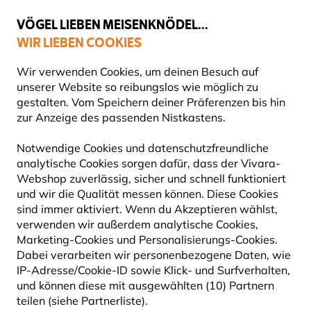
💛
Spätsommer-Boost
: Bis zu
15% sparen
!
VÖGEL LIEBEN MEISENKNÖDEL...
WIR LIEBEN COOKIES
Top-bewertet in 11 Ländern
Gratis Versand ab 49 €
Wir verwenden Cookies, um deinen Besuch auf
unserer Website so reibungslos wie möglich zu
gestalten. Vom Speichern deiner Präferenzen bis hin
zur Anzeige des passenden Nistkastens.
Vogelfuttersysteme
Erdnussbutterhäuser für Vögel
Notwendige Cookies und datenschutzfreundliche
analytische Cookies sorgen dafür, dass der Vivara-
15% RABATT
Webshop zuverlässig, sicher und schnell funktioniert
und wir die Qualität messen können. Diese Cookies
sind immer aktiviert. Wenn du Akzeptieren wählst,
verwenden wir außerdem analytische Cookies,
Marketing-Cookies und Personalisierungs-Cookies.
Dabei verarbeiten wir personenbezogene Daten, wie
IP-Adresse/Cookie-ID sowie Klick- und Surfverhalten,
und können diese mit ausgewählten (10) Partnern
teilen (siehe Partnerliste).