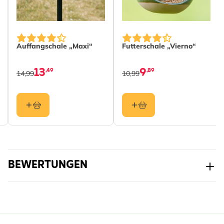
Erdnüsse
• in Zusammenarbeit mit Ornithologen von
Naturschutzorganisationen entwickelt
• mit einer Extraportion Talg für noch mehr Energie;
Auffangschale „Maxi“
Futterschale „Vierno“
sehr beliebt vor allem bei kleineren Gartenvögeln
13
9
,49
,89
14,99
10,99
BEWERTUNGEN