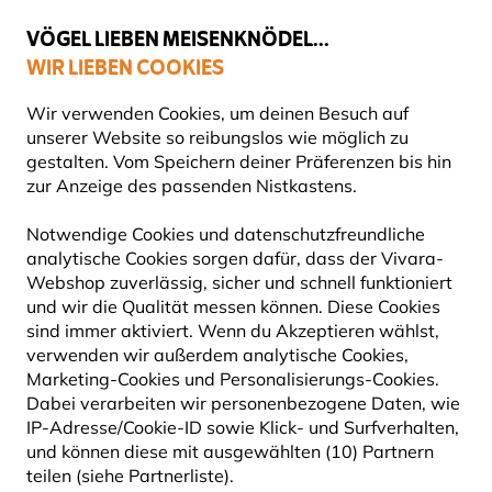
💛
Spätsommer-Boost
: Bis zu
15% sparen
!
VÖGEL LIEBEN MEISENKNÖDEL...
WIR LIEBEN COOKIES
Top-bewertet in 11 Ländern
Gratis Versand ab 49 €
Wir verwenden Cookies, um deinen Besuch auf
unserer Website so reibungslos wie möglich zu
gestalten. Vom Speichern deiner Präferenzen bis hin
zur Anzeige des passenden Nistkastens.
Blog
Tierarten
Kohlmeise
KOHLMEISE
Notwendige Cookies und datenschutzfreundliche
analytische Cookies sorgen dafür, dass der Vivara-
Webshop zuverlässig, sicher und schnell funktioniert
20 September 2024
und wir die Qualität messen können. Diese Cookies
TIERARTEN
VÖGEL
sind immer aktiviert. Wenn du Akzeptieren wählst,
verwenden wir außerdem analytische Cookies,
Marketing-Cookies und Personalisierungs-Cookies.
Dabei verarbeiten wir personenbezogene Daten, wie
IP-Adresse/Cookie-ID sowie Klick- und Surfverhalten,
und können diese mit ausgewählten (10) Partnern
teilen (siehe Partnerliste).