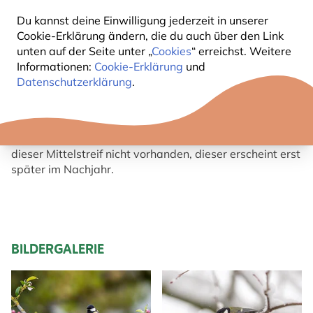
Du kannst deine Einwilligung jederzeit in unserer
KURZBESCHREIBUNG KOHLMEISE
Cookie-Erklärung ändern, die du auch über den Link
unten auf der Seite unter „
Cookies
“ erreichst. Weitere
Informationen:
Cookie-Erklärung
und
Die Kohlmeise hat einen auffälligen schwarzen Kopf
Datenschutzerklärung
.
mit weissen Wangen.
Die Unterseite ist gelb mit einem breiten, schwarzen
Mittelstreif beim Männchen und einem deutlich
schmaleren beim Weibchen. Bei den Jungvögeln ist
dieser Mittelstreif nicht vorhanden, dieser erscheint erst
später im Nachjahr.
BILDERGALERIE